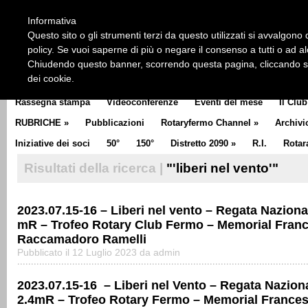
HOME
CHI SIAMO
LA STORIA DEL ROTARY
LA M
Informativa
CLUB COMMUNICATOR
Questo sito o gli strumenti terzi da questo utilizzati si avvalgono d
policy. Se vuoi saperne di più o negare il consenso a tutti o ad a
Chiudendo questo banner, scorrendo questa pagina, cliccando su 
dei cookie.
Rassegna stampa
Videoconferenze
Eventi del mese
Il Club
RUBRICHE
»
Pubblicazioni
Rotaryfermo Channel
»
Archivi
Iniziative dei soci
50°
150°
Distretto 2090
»
R.I.
Rotar
Risultati della ricerca |
"'liberi nel vento'"
2023.07.15-16 – Liberi nel vento – Regata Naziona
mR – Trofeo Rotary Club Fermo – Memorial Fran
Raccamadoro Ramelli
Pubblicato il 12 Luglio 2023 da admin
2023.07.15-16 – Liberi nel Vento – Regata Nazion
2.4mR – Trofeo Rotary Fermo – Memorial France