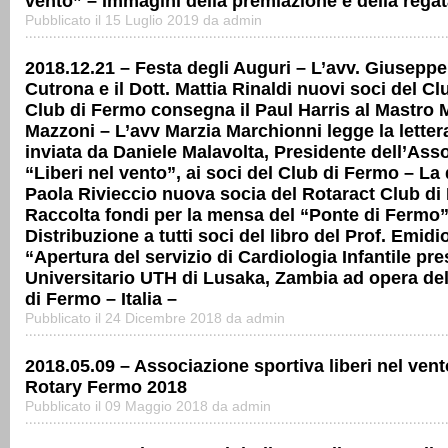
vento” – Immagini della premiazione e della rega
Pubblicato il 15 Luglio 2019 da admin
2018.12.21 – Festa degli Auguri – L’avv. Giusepp
Cutrona e il Dott. Mattia Rinaldi nuovi soci del Cl
Club di Fermo consegna il Paul Harris al Mastro
Mazzoni – L’avv Marzia Marchionni legge la letter
inviata da Daniele Malavolta, Presidente dell’Ass
“Liberi nel vento”, ai soci del Club di Fermo – La
Paola Rivieccio nuova socia del Rotaract Club di
Raccolta fondi per la mensa del “Ponte di Fermo”
Distribuzione a tutti soci del libro del Prof. Emid
“Apertura del servizio di Cardiologia Infantile pr
Universitario UTH di Lusaka, Zambia ad opera de
di Fermo – Italia –
Pubblicato il 24 Dicembre 2018 da admin
2018.05.09 – Associazione sportiva liberi nel vent
Rotary Fermo 2018
Pubblicato il 09 Maggio 2018 da admin