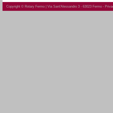
Copyright ©
Rotary Fermo
| Via Sant'Alessandro 3 - 63023 Fermo -
Priva