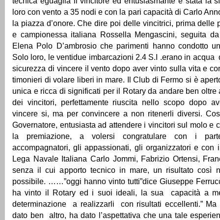
tecnica eguaglia il vincitore ed entusiasmante è stata la s
loro con vento a 35 nodi e con la pari capacità di Carlo Ann
la piazza d’onore. Che dire poi delle vincitrici, prima delle
e campionessa italiana Rossella Mengascini, seguita d
Elena Polo D’ambrosio che parimenti hanno condotto una
Solo loro, le ventidue imbarcazioni 2.4 S.I .erano in acqua
sicurezza di vincere il vento dopo aver vinto sulla vita e c
timonieri di volare liberi in mare. Il Club di Fermo si è apert
unica e ricca di significati per il Rotary da andare ben oltre
dei vincitori, perfettamente riuscita nello scopo dopo ave
vincere si, ma per convincere a non ritenerli diversi. Cos
Governatore, entusiasta ad attendere i vincitori sul molo 
la premiazione, a volersi congratulare con i part
accompagnatori, gli appassionati, gli organizzatori e con i
Lega Navale Italiana Carlo Jommi, Fabrizio Ortensi, Fran
senza il cui apporto tecnico in mare, un risultato così 
possibile. ……”oggi hanno vinto tutti”dice Giuseppe Ferruc
ha vinto il Rotary ed i suoi ideali, la sua capacità a met
determinazione a realizzarli con risultati eccellenti.” Ma
dato ben altro, ha dato l’aspettativa che una tale esperien