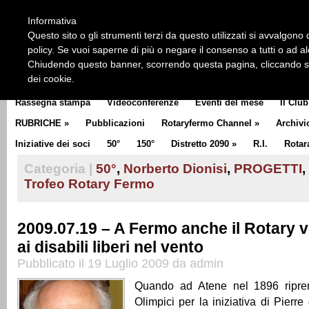
HOME
CHI SIAMO
LA STORIA DEL ROTARY
LA M
Informativa
CLUB COMMUNICATOR
Questo sito o gli strumenti terzi da questo utilizzati si avvalgono d
policy. Se vuoi saperne di più o negare il consenso a tutti o ad a
Chiudendo questo banner, scorrendo questa pagina, cliccando su 
dei cookie.
Rassegna stampa
Videoconferenze
Eventi del mese
Il Club
RUBRICHE
»
Pubblicazioni
Rotaryfermo Channel
»
Archivi
Iniziative dei soci
50°
150°
Distretto 2090
»
R.I.
Rotar
Categoria |
50°
,
Norberto Dionisi
,
PROGETTI
,
Trofeo Rotary Fermo
2009.07.19 – A Fermo anche il Rotary 
ai disabili liberi nel vento
Pubblicato il 19 Luglio 2009 da admin
Quando ad Atene nel 1896 ripre
Olimpici per la iniziativa di Pierre