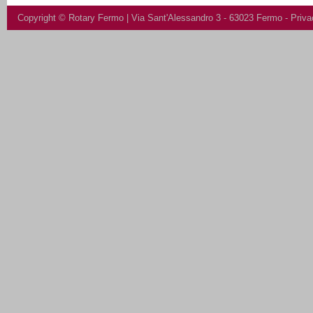
Copyright ©
Rotary Fermo
| Via Sant'Alessandro 3 - 63023 Fermo -
Priva