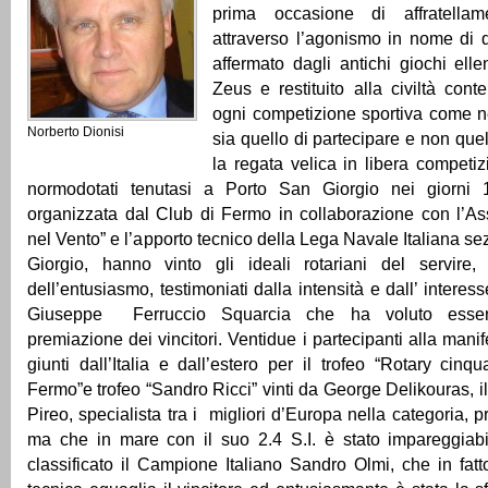
prima occasione di affratella
attraverso l’agonismo in nome di 
affermato dagli antichi giochi elle
Zeus e restituito alla civiltà co
ogni competizione sportiva come nel
Norberto Dionisi
sia quello di partecipare e non que
la regata velica in libera competiz
normodotati tenutasi a Porto San Giorgio nei giorni
organizzata dal Club di Fermo in collaborazione con l’As
nel Vento” e l’apporto tecnico della Lega Navale Italiana s
Giorgio, hanno vinto gli ideali rotariani del servire, d
dell’entusiasmo, testimoniati dalla intensità e dall’ intere
Giuseppe Ferruccio Squarcia che ha voluto esser
premiazione dei vincitori. Ventidue i partecipanti alla mani
giunti dall’Italia e dall’estero per il trofeo “Rotary cinq
Fermo”e trofeo “Sandro Ricci” vinti da George Delikouras, i
Pireo, specialista tra i migliori d’Europa nella categoria,
ma che in mare con il suo 2.4 S.I. è stato impareggiab
classificato il Campione Italiano Sandro Olmi, che in fatt