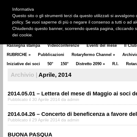
HOME
CHI SIAMO
LA STORIA DEL ROTARY
LA M
Informativa
CLUB COMMUNICATOR
Questo sito o gli strumenti terzi da questo utilizzati si avvalgono d
policy. Se vuoi saperne di più o negare il consenso a tutti o ad a
Chiudendo questo banner, scorrendo questa pagina, cliccando su 
dei cookie.
Rassegna stampa
Videoconferenze
Eventi del mese
Il Club
RUBRICHE
»
Pubblicazioni
Rotaryfermo Channel
»
Archivi
Iniziative dei soci
50°
150°
Distretto 2090
»
R.I.
Rotar
Archivio |
Aprile, 2014
2014.05.01 – Lettera del mese di Maggio ai soci d
Pubblicato il 30 Aprile 2014 da admin
2014.04.26 – Concerto di beneficenza a favore del
Pubblicato il 29 Aprile 2014 da admin
BUONA PASQUA