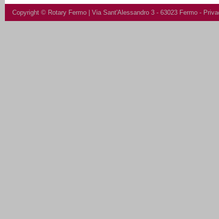
Copyright ©
Rotary Fermo
| Via Sant'Alessandro 3 - 63023 Fermo -
Priva