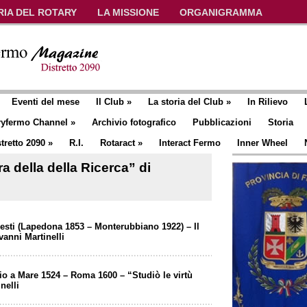
RIA DEL ROTARY
LA MISSIONE
ORGANIGRAMMA
Eventi del mese
Il Club
»
La storia del Club
»
In Rilievo
ryfermo Channel
»
Archivio fotografico
Pubblicazioni
Storia
tretto 2090
»
R.I.
Rotaract
»
Interact Fermo
Inner Wheel
a della della Ricerca” di
esti (Lapedona 1853 – Monterubbiano 1922) – Il
vanni Martinelli
io a Mare 1524 – Roma 1600 – “Studiò le virtù
nelli