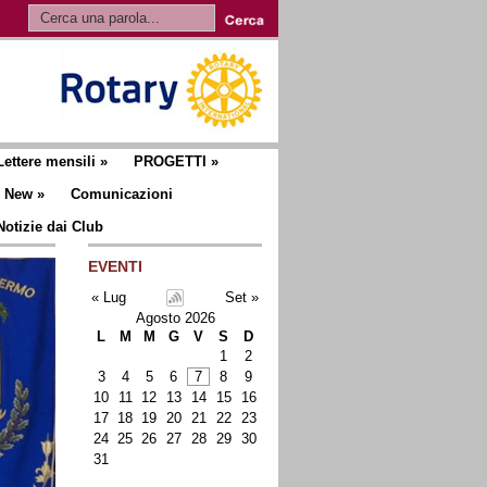
Lettere mensili
»
PROGETTI
»
New
»
Comunicazioni
Notizie dai Club
EVENTI
« Lug
Set »
Agosto 2026
L
M
M
G
V
S
D
1
2
3
4
5
6
7
8
9
10
11
12
13
14
15
16
17
18
19
20
21
22
23
24
25
26
27
28
29
30
31