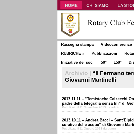
HOME
CHI SIAMO
LA STO
CLUB COMMUNICATOR
Rassegna stampa
Videoconferenze
RUBRICHE
»
Pubblicazioni
Rota
Iniziative dei soci
50°
150°
Dis
Archivio |
“Il Fermano terr
Giovanni Martinelli
2013.11.11 – “Temistoche Calzecchi On
padre della telegrafia senza fili” di Gio
Pubblicato il 11 Novembre 2013 da admin
2013.10.11 – Andrea Bacci – Sant’Elpid
curative delle acque” di Giovanni Marti
Pubblicato il 11 Ottobre 2013 da admin