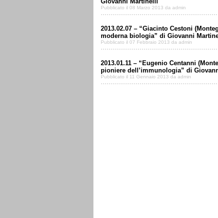
Giovanni Martinelli
Pubblicato il 08 Marzo 2013 da admin
2013.02.07 – “Giacinto Cestoni (Montegi
moderna biologia” di Giovanni Martine
Pubblicato il 07 Febbraio 2013 da admin
2013.01.11 – “Eugenio Centanni (Monte
pioniere dell’immunologia” di Giovanni
Pubblicato il 11 Gennaio 2013 da admin