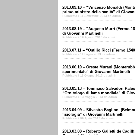
2013.09.10 – “Vincenzo Monaldi (Monte
primo ministro della sanità” di Giovann
Pubblicato il 11 Settembre 2013 da admin
2013.08.19 – “Augusto Murri (Fermo 18
di Giovanni Martinelli
Pubblicato il 19 Agosto 2013 da admin
2013.07.11 – “Ostilio Ricci (Fermo 1540
Pubblicato il 11 Luglio 2013 da admin
2013.06.10 – Oreste Murani (Monterubbi
sperimentale” di Giovanni Martinelli
Pubblicato il 11 Giugno 2013 da admin
2013.05.13 – Tommaso Salvadori Paleott
“Ornitologo di fama mondiale” di Giov
Pubblicato il 13 Maggio 2013 da admin
2013.04.09 – Silvestro Baglioni (Belmo
fisiologia” di Giovanni Martinelli
Pubblicato il 09 Aprile 2013 da admin
2013.03.08 – Roberto Galletti de Cadilhac