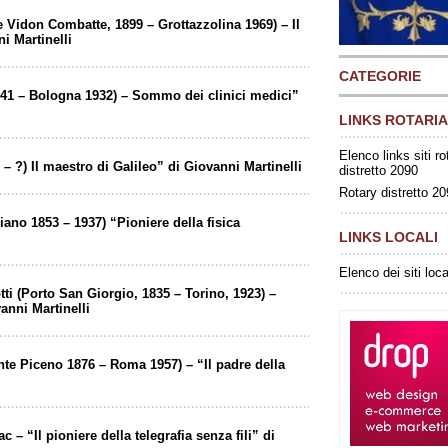
 Vidon Combatte, 1899 – Grottazzolina 1969) – Il
i Martinelli
CATEGORIE
41 – Bologna 1932) – Sommo dei clinici medici”
LINKS ROTARIA
Elenco links siti ro
 – ?) Il maestro di Galileo” di Giovanni Martinelli
distretto 2090
Rotary distretto 2
ano 1853 – 1937) “Pioniere della fisica
LINKS LOCALI
Elenco dei siti loca
i (Porto San Giorgio, 1835 – Torino, 1923) –
anni Martinelli
nte Piceno 1876 – Roma 1957) – “Il padre della
 – “Il pioniere della telegrafia senza fili” di