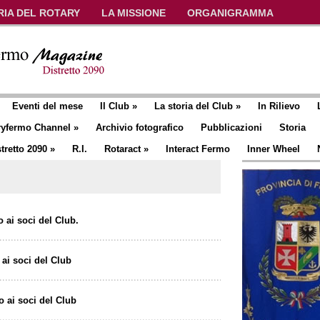
RIA DEL ROTARY
LA MISSIONE
ORGANIGRAMMA
Eventi del mese
Il Club
»
La storia del Club
»
In Rilievo
ryfermo Channel
»
Archivio fotografico
Pubblicazioni
Storia
tretto 2090
»
R.I.
Rotaract
»
Interact Fermo
Inner Wheel
 ai soci del Club.
 ai soci del Club
o ai soci del Club