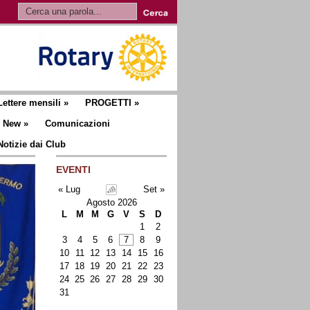
Lettere mensili
»
PROGETTI
»
New
»
Comunicazioni
Notizie dai Club
EVENTI
« Lug
Set »
Agosto 2026
L
M
M
G
V
S
D
1
2
3
4
5
6
7
8
9
10
11
12
13
14
15
16
17
18
19
20
21
22
23
24
25
26
27
28
29
30
31