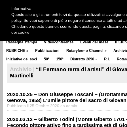
HOME
CHI SIAMO
LA STORIA DEL ROTARY
LA M
Informativa
CLUB COMMUNICATOR
Questo sito o gli strumenti terzi da questo utilizzati si avvalgono d
policy. Se vuoi saperne di più o negare il consenso a tutti o ad a
Chiudendo questo banner, scorrendo questa pagina, cliccando su 
dei cookie.
Rassegna stampa
Videoconferenze
Eventi del mese
Il Club
RUBRICHE
»
Pubblicazioni
Rotaryfermo Channel
»
Archivi
Iniziative dei soci
50°
150°
Distretto 2090
»
R.I.
Rotar
Archivio |
“Il Fermano terra di artisti” di Giov
Martinelli
2020.10.25 – Don Giuseppe Toscani – (Grottamma
Genova, 1958) L’umile pittore del sacro di Giovann
Pubblicato il 25 Ottobre 2020 da admin
2020.03.12 – Gilberto Todini (Monte Giberto 1701 
Fecondo pittore attivo fino a tardissima età di Gi