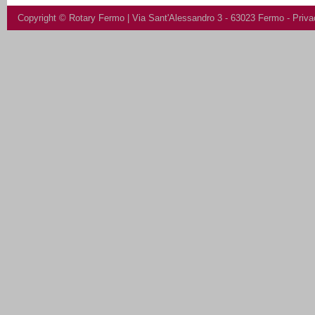
Copyright ©
Rotary Fermo
| Via Sant'Alessandro 3 - 63023 Fermo -
Priva