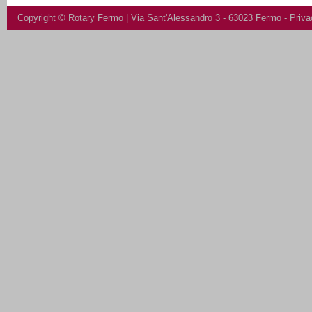
Copyright ©
Rotary Fermo
| Via Sant'Alessandro 3 - 63023 Fermo -
Priva