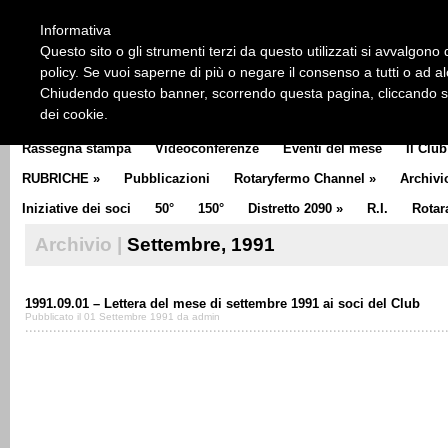
HOME
CHI SIAMO
LA STORIA DEL ROTARY
LA M
Informativa
CLUB COMMUNICATOR
Questo sito o gli strumenti terzi da questo utilizzati si avvalgono d
policy. Se vuoi saperne di più o negare il consenso a tutti o ad a
Chiudendo questo banner, scorrendo questa pagina, cliccando su 
dei cookie.
Rassegna stampa
Videoconferenze
Eventi del mese
Il Club
RUBRICHE
»
Pubblicazioni
Rotaryfermo Channel
»
Archivi
Iniziative dei soci
50°
150°
Distretto 2090
»
R.I.
Rotar
Archivio |
Settembre, 1991
1991.09.01 – Lettera del mese di settembre 1991 ai soci del Club
Pubblicato il 01 Settembre 1991 da admin