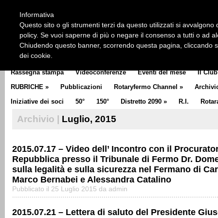
HOME
CHI SIAMO
LA STORIA DEL ROTARY
LA M
Informativa
CLUB COMMUNICATOR
Questo sito o gli strumenti terzi da questo utilizzati si avvalgono d
policy. Se vuoi saperne di più o negare il consenso a tutti o ad a
Chiudendo questo banner, scorrendo questa pagina, cliccando su 
dei cookie.
Rassegna stampa
Videoconferenze
Eventi del mese
Il Club
RUBRICHE
»
Pubblicazioni
Rotaryfermo Channel
»
Archivi
Iniziative dei soci
50°
150°
Distretto 2090
»
R.I.
Rotar
Archivio |
Luglio, 2015
2015.07.17 – Video dell’ Incontro con il Procurator
Repubblica presso il Tribunale di Fermo Dr. Dom
sulla legalità e sulla sicurezza nel Fermano di Car
Marco Bernabei e Alessandra Catalino
Pubblicato il 25 Luglio 2015 da admin
2015.07.21 – Lettera di saluto del Presidente Giu