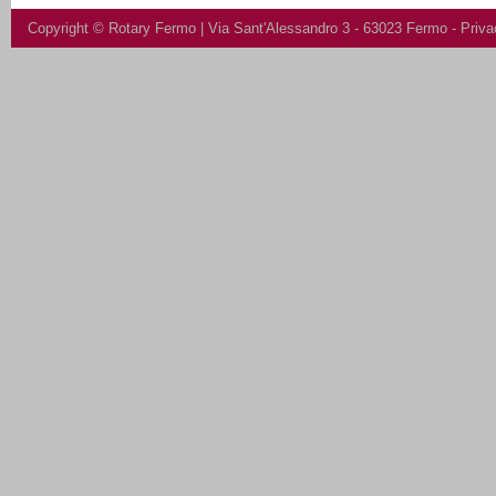
Copyright ©
Rotary Fermo
| Via Sant'Alessandro 3 - 63023 Fermo -
Priva