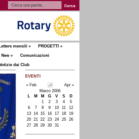
Lettere mensili
»
PROGETTI
»
New
»
Comunicazioni
Notizie dai Club
EVENTI
« Feb
Apr »
Marzo 2006
L
M
M
G
V
S
D
1
2
3
4
5
6
7
8
9
10
11
12
13
14
15
16
17
18
19
20
21
22
23
24
25
26
27
28
29
30
31