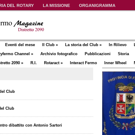
RIA DEL ROTARY
LA MISSIONE
ORGANIGRAMMA
Eventi del mese
Il Club
»
La storia del Club
»
In Rilievo
ryfermo Channel
»
Archivio fotografico
Pubblicazioni
Storia
tretto 2090
»
R.I.
Rotaract
»
Interact Fermo
Inner Wheel
 del Club
del Club
ntro dibattito con Antonio Sartori