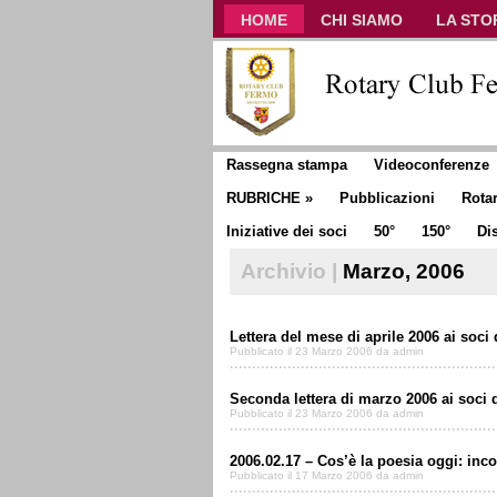
HOME
CHI SIAMO
LA STO
CLUB COMMUNICATOR
Rassegna stampa
Videoconferenze
RUBRICHE
»
Pubblicazioni
Rota
Iniziative dei soci
50°
150°
Dis
Archivio |
Marzo, 2006
Lettera del mese di aprile 2006 ai soci
Pubblicato il 23 Marzo 2006 da admin
Seconda lettera di marzo 2006 ai soci 
Pubblicato il 23 Marzo 2006 da admin
2006.02.17 – Cos’è la poesia oggi: inco
Pubblicato il 17 Marzo 2006 da admin