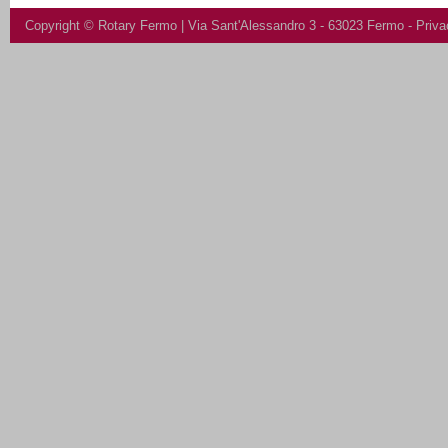
Copyright ©
Rotary Fermo
| Via Sant'Alessandro 3 - 63023 Fermo -
Priva