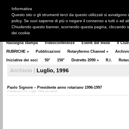
HOME
CHI SIAMO
LA STORIA DEL ROTARY
LA M
Informativa
CLUB COMMUNICATOR
Questo sito o gli strumenti terzi da questo utilizzati si avvalgono d
policy. Se vuoi saperne di più o negare il consenso a tutti o ad a
Chiudendo questo banner, scorrendo questa pagina, cliccando su 
dei cookie.
Rassegna stampa
Videoconferenze
Eventi del mese
Il Club
RUBRICHE
»
Pubblicazioni
Rotaryfermo Channel
»
Archivi
Iniziative dei soci
50°
150°
Distretto 2090
»
R.I.
Rotar
Archivio |
Luglio, 1996
Paolo Signore – Presidente anno rotariano 1996-1997
Pubblicato il 01 Luglio 1996 da admin