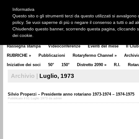
HOME
CHI SIAMO
LA STORIA DEL ROTARY
LA M
Informativa
CLUB COMMUNICATOR
Questo sito o gli strumenti terzi da questo utilizzati si avvalgono d
policy. Se vuoi saperne di più o negare il consenso a tutti o ad a
Chiudendo questo banner, scorrendo questa pagina, cliccando su 
dei cookie.
Rassegna stampa
Videoconferenze
Eventi del mese
Il Club
RUBRICHE
»
Pubblicazioni
Rotaryfermo Channel
»
Archivi
Iniziative dei soci
50°
150°
Distretto 2090
»
R.I.
Rotar
Archivio |
Luglio, 1973
Silvio Properzi – Presidente anno rotariano 1973-1974 – 1974-1975
Pubblicato il 01 Luglio 1973 da admin