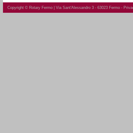
Copyright ©
Rotary Fermo
| Via Sant'Alessandro 3 - 63023 Fermo -
Priva