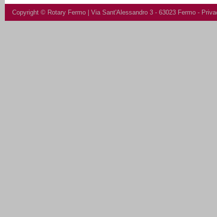
Copyright ©
Rotary Fermo
| Via Sant'Alessandro 3 - 63023 Fermo -
Priva