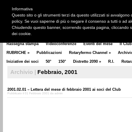
HOME
CHI SIAMO
LA STORIA DEL ROTARY
LA M
Informativa
CLUB COMMUNICATOR
Questo sito o gli strumenti terzi da questo utilizzati si avvalgono d
policy. Se vuoi saperne di più o negare il consenso a tutti o ad a
Chiudendo questo banner, scorrendo questa pagina, cliccando su 
dei cookie.
Rassegna stampa
Videoconferenze
Eventi del mese
Il Club
RUBRICHE
»
Pubblicazioni
Rotaryfermo Channel
»
Archivi
Iniziative dei soci
50°
150°
Distretto 2090
»
R.I.
Rotar
Archivio |
Febbraio, 2001
2001.02.01 – Lettera del mese di febbraio 2001 ai soci del Club
Pubblicato il 01 Febbraio 2001 da admin