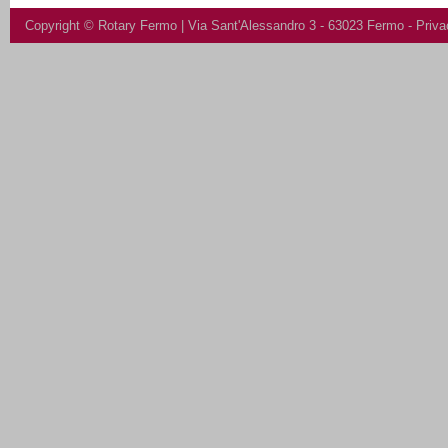
Copyright ©
Rotary Fermo
| Via Sant'Alessandro 3 - 63023 Fermo -
Priva