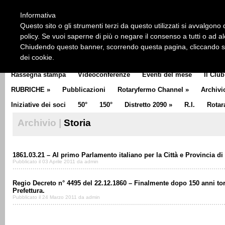
HOME
CHI SIAMO
LA STORIA DEL ROTARY
LA M
Informativa
CLUB COMMUNICATOR
Questo sito o gli strumenti terzi da questo utilizzati si avvalgono d
policy. Se vuoi saperne di più o negare il consenso a tutti o ad a
Chiudendo questo banner, scorrendo questa pagina, cliccando su 
dei cookie.
Rassegna stampa
Videoconferenze
Eventi del mese
Il Club
RUBRICHE
»
Pubblicazioni
Rotaryfermo Channel
»
Archivi
Iniziative dei soci
50°
150°
Distretto 2090
»
R.I.
Rotar
Archivio |
Storia
1861.03.21 – Al primo Parlamento italiano per la Città e Provincia d
Pubblicato il 03 Aprile 2011 da admin
Regio Decreto n° 4495 del 22.12.1860 – Finalmente dopo 150 anni to
Prefettura.
Pubblicato il 24 Marzo 2011 da admin