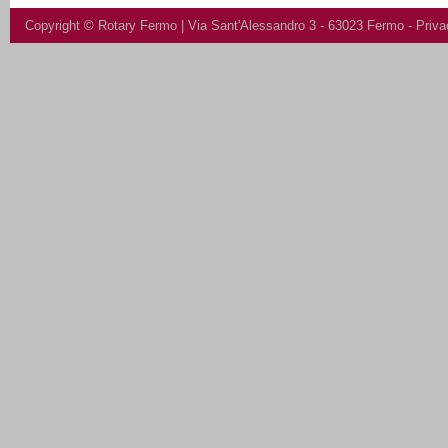
Copyright ©
Rotary Fermo
| Via Sant'Alessandro 3 - 63023 Fermo -
Priva