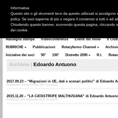
HOME
CHI SIAMO
LA STORIA DEL ROTARY
LA M
Informativa
CLUB COMMUNICATOR
Questo sito o gli strumenti terzi da questo utilizzati si avvalgono d
policy. Se vuoi saperne di più o negare il consenso a tutti o ad a
Chiudendo questo banner, scorrendo questa pagina, cliccando su 
dei cookie.
Rassegna stampa
Videoconferenze
Eventi del mese
Il Club
RUBRICHE
»
Pubblicazioni
Rotaryfermo Channel
»
Archivi
Iniziative dei soci
50°
150°
Distretto 2090
»
R.I.
Rotar
Archivio |
Edoardo Antuono
2017.09.23 – “Migrazioni in UE, dati e scenari politici” di Edoardo 
Pubblicato il 24 Settembre 2017 da admin
2015.11.20 – “LA CATASTROFE MALTHUSIANA” di Edoardo Antuon
Pubblicato il 20 Novembre 2015 da admin