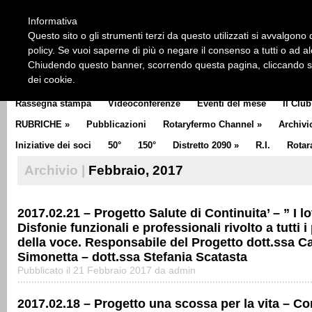
HOME
CHI SIAMO
LA STORIA DEL ROTARY
LA M
Informativa
CLUB COMMUNICATOR
Questo sito o gli strumenti terzi da questo utilizzati si avvalgono d
policy. Se vuoi saperne di più o negare il consenso a tutti o ad a
Chiudendo questo banner, scorrendo questa pagina, cliccando su 
dei cookie.
Rassegna stampa
Videoconferenze
Eventi del mese
Il Club
RUBRICHE
»
Pubblicazioni
Rotaryfermo Channel
»
Archivi
Iniziative dei soci
50°
150°
Distretto 2090
»
R.I.
Rotar
Archivio |
Febbraio, 2017
2017.02.21 – Progetto Salute di Continuita’ – ” I 
Disfonie funzionali e professionali rivolto a tutti i
della voce. Responsabile del Progetto dott.ssa C
Simonetta – dott.ssa Stefania Scatasta
Pubblicato il 21 Febbraio 2017 da admin
2017.02.18 – Progetto una scossa per la vita – Co