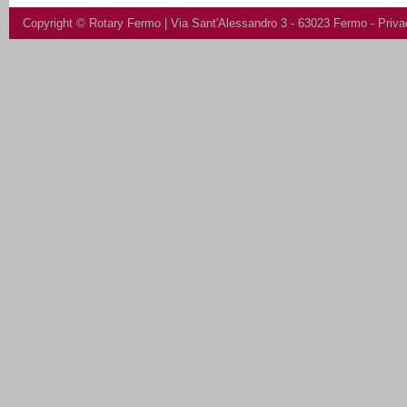
Copyright ©
Rotary Fermo
| Via Sant'Alessandro 3 - 63023 Fermo -
Priva