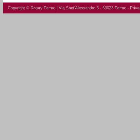
Copyright ©
Rotary Fermo
| Via Sant'Alessandro 3 - 63023 Fermo -
Priva