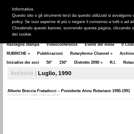
HOME
CHI SIAMO
LA STORIA DEL ROTARY
LA M
Informativa
CLUB COMMUNICATOR
Questo sito o gli strumenti terzi da questo utilizzati si avvalgono d
policy. Se vuoi saperne di più o negare il consenso a tutti o ad a
Chiudendo questo banner, scorrendo questa pagina, cliccando su 
dei cookie.
Rassegna stampa
Videoconferenze
Eventi del mese
Il Club
RUBRICHE
»
Pubblicazioni
Rotaryfermo Channel
»
Archivi
Iniziative dei soci
50°
150°
Distretto 2090
»
R.I.
Rotar
Archivio |
Luglio, 1990
Alberto Breccia Fratadocci – Presidente Anno Rotariano 1990-1991
Pubblicato il 01 Luglio 1990 da admin