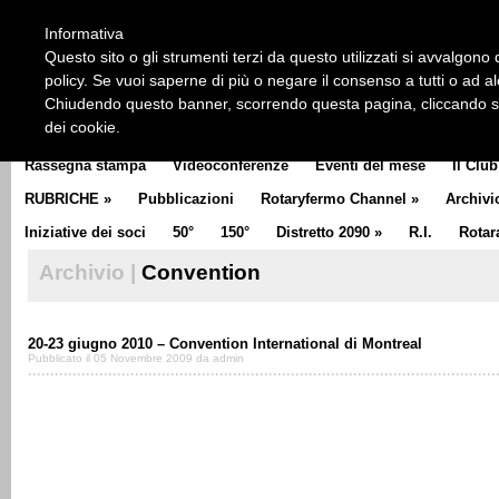
HOME
CHI SIAMO
LA STORIA DEL ROTARY
LA M
Informativa
CLUB COMMUNICATOR
Questo sito o gli strumenti terzi da questo utilizzati si avvalgono d
policy. Se vuoi saperne di più o negare il consenso a tutti o ad a
Chiudendo questo banner, scorrendo questa pagina, cliccando su 
dei cookie.
Rassegna stampa
Videoconferenze
Eventi del mese
Il Club
RUBRICHE
»
Pubblicazioni
Rotaryfermo Channel
»
Archivi
Iniziative dei soci
50°
150°
Distretto 2090
»
R.I.
Rotar
Archivio |
Convention
20-23 giugno 2010 – Convention International di Montreal
Pubblicato il 05 Novembre 2009 da admin