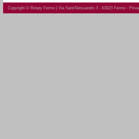
Copyright ©
Rotary Fermo
| Via Sant'Alessandro 3 - 63023 Fermo -
Priva