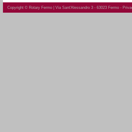
Copyright ©
Rotary Fermo
| Via Sant'Alessandro 3 - 63023 Fermo -
Priva