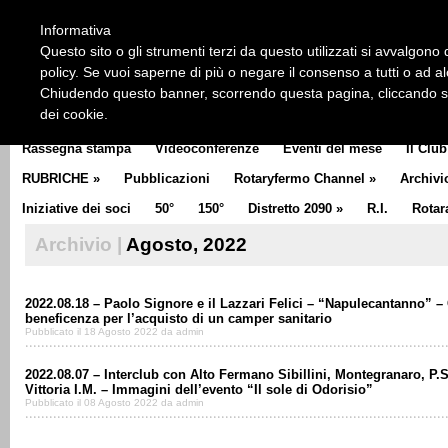
HOME
CHI SIAMO
LA STORIA DEL ROTARY
LA M
Informativa
CLUB COMMUNICATOR
Questo sito o gli strumenti terzi da questo utilizzati si avvalgono d
policy. Se vuoi saperne di più o negare il consenso a tutti o ad a
Chiudendo questo banner, scorrendo questa pagina, cliccando su 
dei cookie.
Rassegna stampa
Videoconferenze
Eventi del mese
Il Club
RUBRICHE
»
Pubblicazioni
Rotaryfermo Channel
»
Archivi
Iniziative dei soci
50°
150°
Distretto 2090
»
R.I.
Rotar
Archivio |
Agosto, 2022
2022.08.18 – Paolo Signore e il Lazzari Felici – “Napulecantanno” –
beneficenza per l’acquisto di un camper sanitario
Pubblicato il 18 Agosto 2022 da admin
2022.08.07 – Interclub con Alto Fermano Sibillini, Montegranaro, P.S
Vittoria I.M. – Immagini dell’evento “Il sole di Odorisio”
Pubblicato il 08 Agosto 2022 da admin