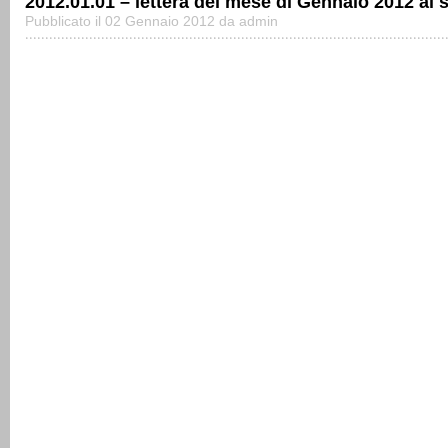
2012.01.01 – lettera del mese di Gennaio 2012 ai 
Pubblicato il 02 Gennaio 2012 da admin