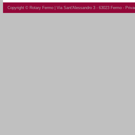
Copyright ©
Rotary Fermo
| Via Sant'Alessandro 3 - 63023 Fermo -
Priva