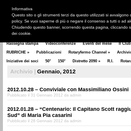
HOME
CHI SIAMO
LA STORIA DEL ROTARY
LA M
Informativa
CLUB COMMUNICATOR
Questo sito o gli strumenti terzi da questo utilizzati si avvalgono d
policy. Se vuoi saperne di più o negare il consenso a tutti o ad a
Chiudendo questo banner, scorrendo questa pagina, cliccando su 
dei cookie.
Rassegna stampa
Videoconferenze
Eventi del mese
Il Club
RUBRICHE
»
Pubblicazioni
Rotaryfermo Channel
»
Archivi
Iniziative dei soci
50°
150°
Distretto 2090
»
R.I.
Rotar
Archivio |
Gennaio, 2012
2012.10.28 – Conviviale con Massimiliano Ossini
Pubblicato il 31 Gennaio 2012 da admin
2012.01.28 – “Centenario: Il Capitano Scott raggi
Sud” di Maria Pia casarini
Pubblicato il 28 Gennaio 2012 da admin