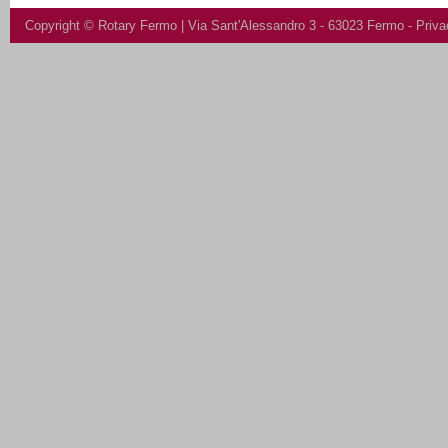
Copyright ©
Rotary Fermo
| Via Sant'Alessandro 3 - 63023 Fermo -
Priva