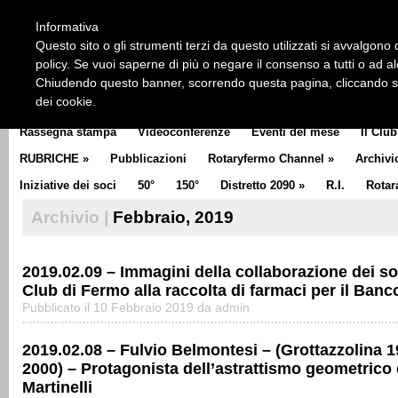
HOME
CHI SIAMO
LA STORIA DEL ROTARY
LA M
Informativa
CLUB COMMUNICATOR
Questo sito o gli strumenti terzi da questo utilizzati si avvalgono d
policy. Se vuoi saperne di più o negare il consenso a tutti o ad a
Chiudendo questo banner, scorrendo questa pagina, cliccando su 
dei cookie.
Rassegna stampa
Videoconferenze
Eventi del mese
Il Club
RUBRICHE
»
Pubblicazioni
Rotaryfermo Channel
»
Archivi
Iniziative dei soci
50°
150°
Distretto 2090
»
R.I.
Rotar
Archivio |
Febbraio, 2019
2019.02.09 – Immagini della collaborazione dei so
Club di Fermo alla raccolta di farmaci per il Ban
Pubblicato il 10 Febbraio 2019 da admin
2019.02.08 – Fulvio Belmontesi – (Grottazzolina 
2000) – Protagonista dell’astrattismo geometrico
Martinelli