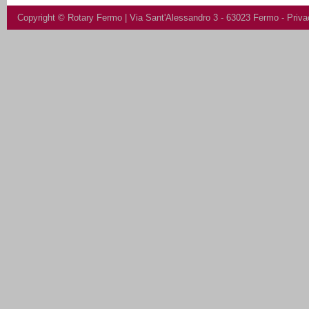
Copyright ©
Rotary Fermo
| Via Sant'Alessandro 3 - 63023 Fermo -
Priva