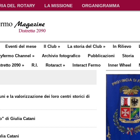
RIA DEL ROTARY
LA MISSIONE
ORGANIGRAMMA
Eventi del mese
Il Club
»
La storia del Club
»
In Rilievo
ryfermo Channel
»
Archivio fotografico
Pubblicazioni
Storia
tretto 2090
»
R.I.
Rotaract
»
Interact Fermo
Inner Wheel
ni e la valorizzazione dei loro centri storici di
” di Giulia Catani
lia Catani