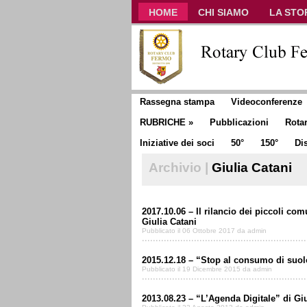
HOME
CHI SIAMO
LA STO
CLUB COMMUNICATOR
Rassegna stampa
Videoconferenze
RUBRICHE
»
Pubblicazioni
Rota
Iniziative dei soci
50°
150°
Dis
Archivio |
Giulia Catani
2017.10.06 – Il rilancio dei piccoli comu
Giulia Catani
Pubblicato il 06 Ottobre 2017 da admin
2015.12.18 – “Stop al consumo di suolo
Pubblicato il 19 Dicembre 2015 da admin
2013.08.23 – “L’Agenda Digitale” di Giu