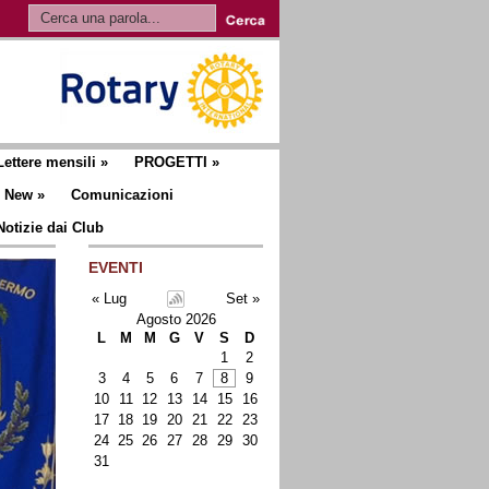
Lettere mensili
»
PROGETTI
»
New
»
Comunicazioni
Notizie dai Club
EVENTI
« Lug
Set »
Agosto 2026
L
M
M
G
V
S
D
1
2
3
4
5
6
7
8
9
10
11
12
13
14
15
16
17
18
19
20
21
22
23
24
25
26
27
28
29
30
31