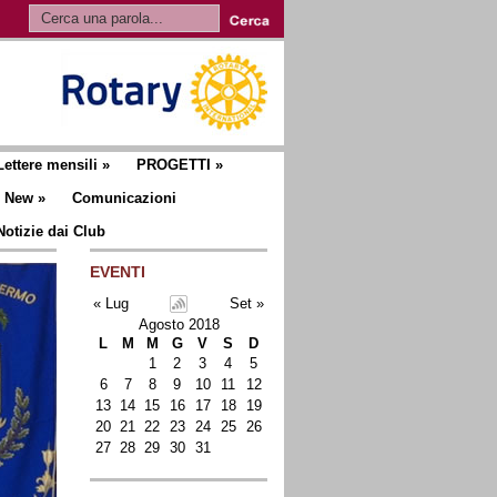
Lettere mensili
»
PROGETTI
»
New
»
Comunicazioni
Notizie dai Club
EVENTI
« Lug
Set »
Agosto 2018
L
M
M
G
V
S
D
1
2
3
4
5
6
7
8
9
10
11
12
13
14
15
16
17
18
19
20
21
22
23
24
25
26
27
28
29
30
31