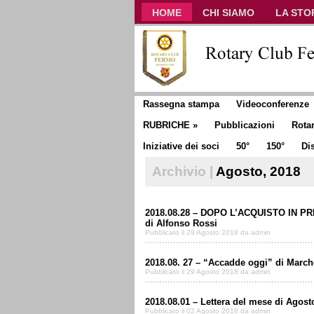
HOME
CHI SIAMO
LA STO
CLUB COMMUNICATOR
Rassegna stampa
Videoconferenze
RUBRICHE
»
Pubblicazioni
Rota
Iniziative dei soci
50°
150°
Dis
Archivio |
Agosto, 2018
2018.08.28 – DOPO L’ACQUISTO IN 
di Alfonso Rossi
Pubblicato il 29 Agosto 2018 da admin
2018.08. 27 – “Accadde oggi” di Marc
Pubblicato il 29 Agosto 2018 da admin
2018.08.01 – Lettera del mese di Agosto
Pubblicato il 02 Agosto 2018 da admin