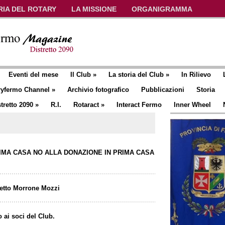
RIA DEL ROTARY
LA MISSIONE
ORGANIGRAMMA
Eventi del mese
Il Club
»
La storia del Club
»
In Rilievo
ryfermo Channel
»
Archivio fotografico
Pubblicazioni
Storia
tretto 2090
»
R.I.
Rotaract
»
Interact Fermo
Inner Wheel
PRIMA CASA NO ALLA DONAZIONE IN PRIMA CASA
hetto Morrone Mozzi
 ai soci del Club.