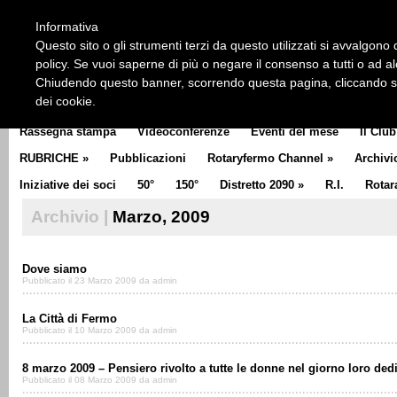
HOME
CHI SIAMO
LA STORIA DEL ROTARY
LA M
Informativa
CLUB COMMUNICATOR
Questo sito o gli strumenti terzi da questo utilizzati si avvalgono d
policy. Se vuoi saperne di più o negare il consenso a tutti o ad a
Chiudendo questo banner, scorrendo questa pagina, cliccando su 
dei cookie.
Rassegna stampa
Videoconferenze
Eventi del mese
Il Club
RUBRICHE
»
Pubblicazioni
Rotaryfermo Channel
»
Archivi
Iniziative dei soci
50°
150°
Distretto 2090
»
R.I.
Rotar
Archivio |
Marzo, 2009
Dove siamo
Pubblicato il 23 Marzo 2009 da admin
La Città di Fermo
Pubblicato il 10 Marzo 2009 da admin
8 marzo 2009 – Pensiero rivolto a tutte le donne nel giorno loro ded
Pubblicato il 08 Marzo 2009 da admin