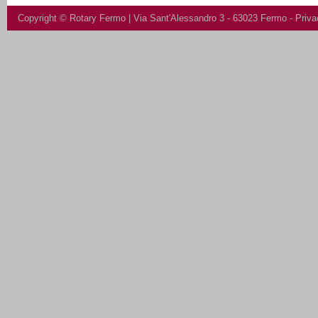
Copyright ©
Rotary Fermo
| Via Sant'Alessandro 3 - 63023 Fermo -
Priva