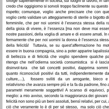
svolge sapientemente in società, sui luoghi di lavoro, in fami
credo che oggigiorno si sorvoli troppo facilmente su questo
rispetto; comunque, voglio anche precisare che con qu
voglio certo validare un atteggiamento di sterile o bigotto
femminile, che per noi uomini è l’essenza stessa della r
della gioia di vivere, è l’essenza [ma non deve mai esser l
nostre passioni, della voglia di amare e di essere amati. I
fermamente che per noi uomini la donna è l’essenza stess
della felicità! Tuttavia, se su quest’affermazione ho mot
essere in buona compagnia, sino a poter apparire lapalissia
di bellezza e di felicità che voglio spendere qualche p
ritengo che nell’odierna società consumistica si è lasci
disinvol-tura che tali concetti positivi, dapprima sommi
quanto riconosciuti positivi da tutti, indipendentemente da
culture,…), fossero sviliti da un arrogante, bieco e 
relativismo che avanza sempre più e la fa da padrone, fino a 
parametri meramente soggettivi! A scanso di equivoci, 
meglio: a mio avviso, secondo la maggioranza dei giovani
felicità non sono più un beni assoluti, bensì relativi, per cui,
ciò che veramente lo è di per sé stesso, ma solo ciò che