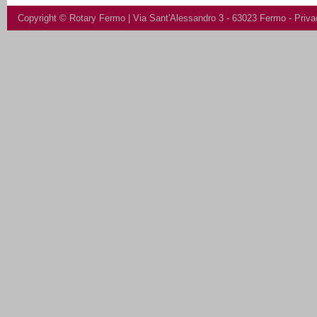
Copyright ©
Rotary Fermo
| Via Sant'Alessandro 3 - 63023 Fermo -
Priva