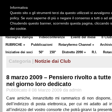
HOME
CHI SIAMO
LA STORIA DEL ROTARY
LA M
Informativa
CLUB COMMUNICATOR
Questo sito o gli strumenti terzi da questo utilizzati si avvalgono d
policy. Se vuoi saperne di più o negare il consenso a tutti o ad a
Chiudendo questo banner, scorrendo questa pagina, cliccando su 
dei cookie.
Rassegna stampa
Videoconferenze
Eventi del mese
Il Club
RUBRICHE
»
Pubblicazioni
Rotaryfermo Channel
»
Archivi
Iniziative dei soci
50°
150°
Distretto 2090
»
R.I.
Rotar
Categoria |
Notizie dai Club
8 marzo 2009 – Pensiero rivolto a tutte
nel giorno loro dedicato
Pubblicato il 08 Marzo 2009 da admin
Care amiche, innanzitutto mi rammarico di non disporre, 
dell’indirizzo di posta elettronica, per cui mi adatto ad i
all’indirizzo del vostro consorte che potrà girarvi la presente