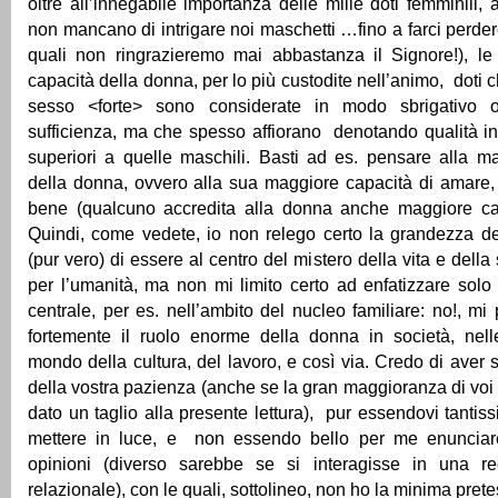
oltre all’innegabile importanza delle mille doti femminili,
non mancano di intrigare noi maschetti …fino a farci perdere
quali non ringrazieremo mai abbastanza il Signore!), le 
capacità della donna, per lo più custodite nell’animo, doti 
sesso <forte> sono considerate in modo sbrigativo
sufficienza, ma che spesso affiorano denotando qualità i
superiori a quelle maschili. Basti ad es. pensare alla ma
della donna, ovvero alla sua maggiore capacità di amare,
bene (qualcuno accredita alla donna anche maggiore cap
Quindi, come vedete, io non relego certo la grandezza de
(pur vero) di essere al centro del mistero della vita e della
per l’umanità, ma non mi limito certo ad enfatizzare solo
centrale, per es. nell’ambito del nucleo familiare: no!, mi
fortemente il ruolo enorme della donna in società, nelle
mondo della cultura, del lavoro, e così via. Credo di aver 
della vostra pazienza (anche se la gran maggioranza di vo
dato un taglio alla presente lettura), pur essendovi tantissi
mettere in luce, e non essendo bello per me enunciar
opinioni (diverso sarebbe se si interagisse in una re
relazionale), con le quali, sottolineo, non ho la minima pret