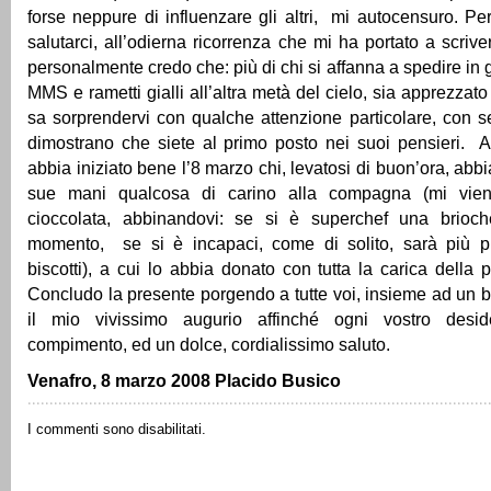
forse neppure di influenzare gli altri, mi autocensuro. Per
salutarci, all’odierna ricorrenza che mi ha portato a scrive
personalmente credo che: più di chi si affanna a spedire i
MMS e rametti gialli all’altra metà del cielo, sia apprezza
sa sorprendervi con qualche attenzione particolare, con se
dimostrano che siete al primo posto nei suoi pensieri.
abbia iniziato bene l’8 marzo chi, levatosi di buon’ora, abb
sue mani qualcosa di carino alla compagna (mi vie
cioccolata, abbinandovi: se si è superchef una brioch
momento, se si è incapaci, come di solito, sarà più pra
biscotti), a cui lo abbia donato con tutta la carica della p
Concludo la presente porgendo a tutte voi, insieme ad un b
il mio vivissimo augurio affinché ogni vostro deside
compimento, ed un dolce, cordialissimo saluto.
Venafro, 8 marzo 2008 Placido Busico
I commenti sono disabilitati.