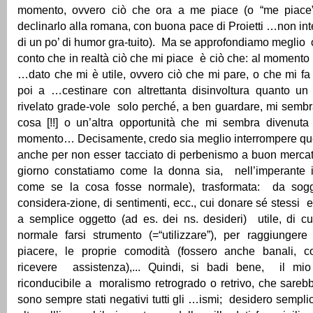
momento, ovvero ciò che ora a me piace (o “me piace”
declinarlo alla romana, con buona pace di Proietti …non in
di un po’ di humor gra-tuito). Ma se approfondiamo meglio 
conto che in realtà ciò che mi piace è ciò che: al momento
…dato che mi è utile, ovvero ciò che mi pare, o che mi f
poi a …cestinare con altrettanta disinvoltura quanto u
rivelato grade-vole solo perché, a ben guardare, mi sembra 
cosa [!!] o un’altra opportunità che mi sembra divenuta 
momento… Decisamente, credo sia meglio interrompere qu
anche per non esser tacciato di perbenismo a buon merca
giorno constatiamo come la donna sia, nell’imperante in
come se la cosa fosse normale), trasformata: da soggett
considera-zione, di sentimenti, ecc., cui donare sé stessi 
a semplice oggetto (ad es. dei ns. desideri) utile, di cui
normale farsi strumento (=“utilizzare”), per raggiungere 
piacere, le proprie comodità (fossero anche banali,
ricevere assistenza),... Quindi, si badi bene, il mi
riconducibile a moralismo retrogrado o retrivo, che sare
sono sempre stati negativi tutti gli …ismi; desidero sempli