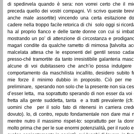
di spedirvela quando è sera: non vorrei certo che il mi
preceda quello dei vostri compagni. Vi scrivo queste brev
anche male assortite) vincendo una certa esitazione do
cadere nella troppo facile retorica di chi solo oggi si rico
ha al proprio fianco e delle tante donne con cui si imb
mostrando un po’ di attenzione di circostanza e prodigan
magari condite da qualche rametto di mimosa [talvolta a
malcelata attesa che le esponenti del gentil sesso cadan
presso-ché tramortite da tanto irresistibile galanteria mas
alcune di voi dubitassero che anch’io possa indulgere
comportamento da maschilista incallito, desidero subito f
mie forze il minimo dubbio in proposito. Ciò per me
preliminare, sperando non solo che la presente non sia ces
d’esser letta, ma soprattutto sperando di non esser da voi 
fretta alla gente suddetta, tanta e a tratti prevalente (cfr
uomini che per il solo fato di ritenersi in carriera cred
dovuto). Io, di contro, reputo fondamentale non dare mai n
mentre nutro il massimo rispet-to: soprattutto per la don
molto prima che per le sue enormi potenzialità, per il ruolo 