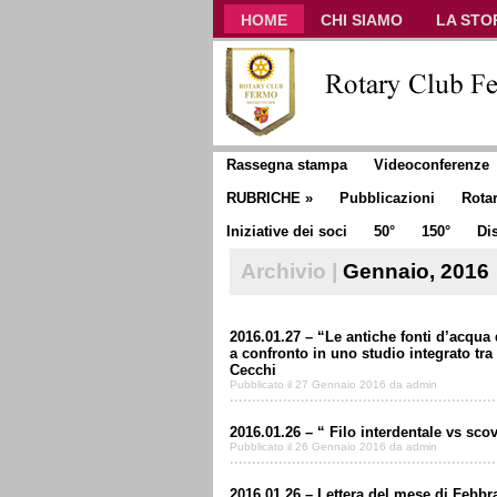
HOME
CHI SIAMO
LA STO
CLUB COMMUNICATOR
Rassegna stampa
Videoconferenze
RUBRICHE
»
Pubblicazioni
Rota
Iniziative dei soci
50°
150°
Dis
Archivio |
Gennaio, 2016
2016.01.27 – “Le antiche fonti d’acqua 
a confronto in uno studio integrato tra
Cecchi
Pubblicato il 27 Gennaio 2016 da admin
2016.01.26 – “ Filo interdentale vs sc
Pubblicato il 26 Gennaio 2016 da admin
2016.01.26 – Lettera del mese di Febbra