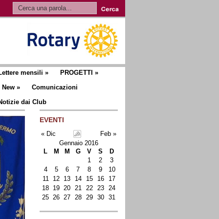
Lettere mensili
»
PROGETTI
»
New
»
Comunicazioni
Notizie dai Club
EVENTI
« Dic
Feb »
Gennaio 2016
L
M
M
G
V
S
D
1
2
3
4
5
6
7
8
9
10
11
12
13
14
15
16
17
18
19
20
21
22
23
24
25
26
27
28
29
30
31