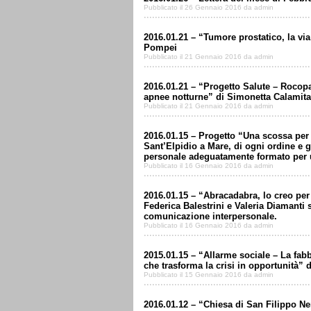
Pubblicato il 26 Gennaio 2016 da admin
2016.01.21 – “Tumore prostatico, la vi
Pompei
Pubblicato il 21 Gennaio 2016 da admin
2016.01.21 – “Progetto Salute – Rocopat
apnee notturne” di Simonetta Calamita
Pubblicato il 21 Gennaio 2016 da admin
2016.01.15 – Progetto “Una scossa per la
Sant’Elpidio a Mare, di ogni ordine e g
personale adeguatamente formato per ut
Pubblicato il 16 Gennaio 2016 da admin
2016.01.15 – “Abracadabra, lo creo pe
Federica Balestrini e Valeria Diamanti 
comunicazione interpersonale.
Pubblicato il 16 Gennaio 2016 da admin
2015.01.15 – “Allarme sociale – La fabbr
che trasforma la crisi in opportunità” 
Pubblicato il 15 Gennaio 2016 da admin
2016.01.12 – “Chiesa di San Filippo Ner