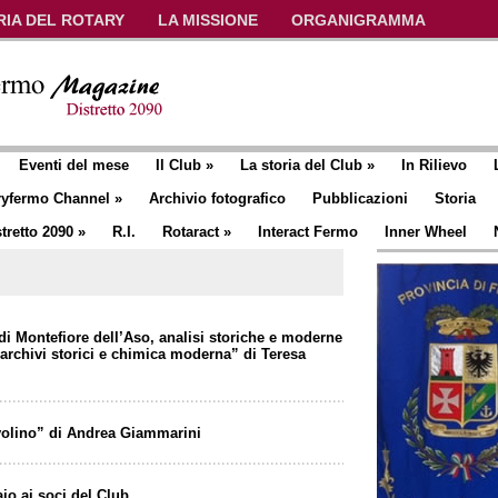
RIA DEL ROTARY
LA MISSIONE
ORGANIGRAMMA
Eventi del mese
Il Club
»
La storia del Club
»
In Rilievo
ryfermo Channel
»
Archivio fotografico
Pubblicazioni
Storia
tretto 2090
»
R.I.
Rotaract
»
Interact Fermo
Inner Wheel
di Montefiore dell’Aso, analisi storiche e moderne
 archivi storici e chimica moderna” di Teresa
ovolino” di Andrea Giammarini
io ai soci del Club