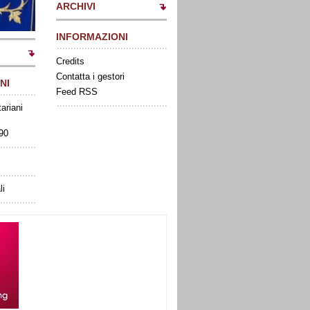
ARCHIVI
INFORMAZIONI
Credits
Contatta i gestori
NI
Feed RSS
tariani
090
li