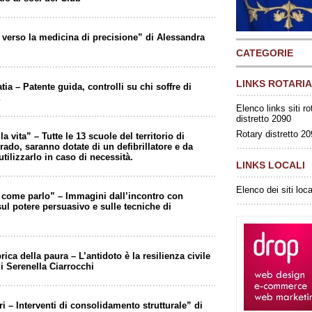
a verso la medicina di precisione” di Alessandra
CATEGORIE
LINKS ROTARIA
ia – Patente guida, controlli su chi soffre di
Elenco links siti ro
distretto 2090
Rotary distretto 2
 vita” – Tutte le 13 scuole del territorio di
rado, saranno dotate di un defibrillatore e da
ilizzarlo in caso di necessità.
LINKS LOCALI
Elenco dei siti loca
r come parlo” – Immagini dall’incontro con
sul potere persuasivo e sulle tecniche di
ica della paura – L’antidoto è la resilienza civile
di Serenella Ciarrocchi
i – Interventi di consolidamento strutturale” di