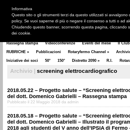
HOME
CHI SIAMO
LA STORIA DEL ROTARY
LA M
Informativa
CLUB COMMUNICATOR
Questo sito o gli strumenti terzi da questo utilizzati si avvalgono d
policy. Se vuoi saperne di più o negare il consenso a tutti o ad a
Chiudendo questo banner, scorrendo questa pagina, cliccando su 
dei cookie.
Rassegna stampa
Videoconferenze
Eventi del mese
Il Club
RUBRICHE
»
Pubblicazioni
Rotaryfermo Channel
»
Archivi
Iniziative dei soci
50°
150°
Distretto 2090
»
R.I.
Rotar
Archivio |
screening elettrocardiografico
2018.05.22 – Progetto salute – “Screening elettro
del dott. Domenico Gabrielli – Rassegna stampa
Pubblicato il 22 Maggio 2018 da admin
2018.05.18 – Progetto salute – “Screening elettro
del dott. Domenico Gabrielli – Illustrato il progr
2018 agli studenti del V anno dell’IPSIA di Fermo 