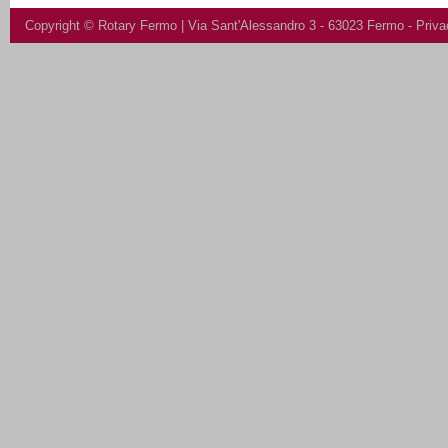
Copyright ©
Rotary Fermo
| Via Sant'Alessandro 3 - 63023 Fermo -
Priva