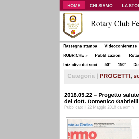
HOME
CHI SIAMO
LA STO
CLUB COMMUNICATOR
Rassegna stampa
Videoconferenze
RUBRICHE
»
Pubblicazioni
Rota
Iniziative dei soci
50°
150°
Dis
Categoria |
PROGETTI
,
s
2018.05.22 – Progetto salute
del dott. Domenico Gabriel
Pubblicato il 22 Maggio 2018 da admin