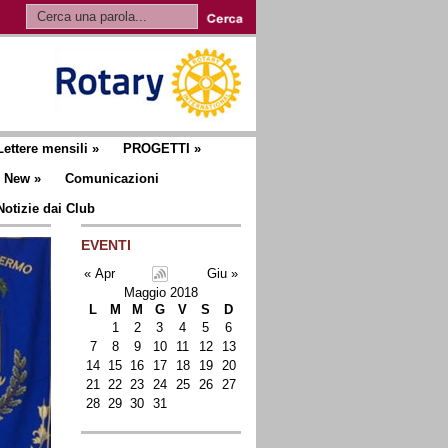
Lettere mensili
»
PROGETTI
»
New
»
Comunicazioni
Notizie dai Club
EVENTI
« Apr
Giu »
Maggio 2018
L
M
M
G
V
S
D
1
2
3
4
5
6
7
8
9
10
11
12
13
14
15
16
17
18
19
20
21
22
23
24
25
26
27
28
29
30
31