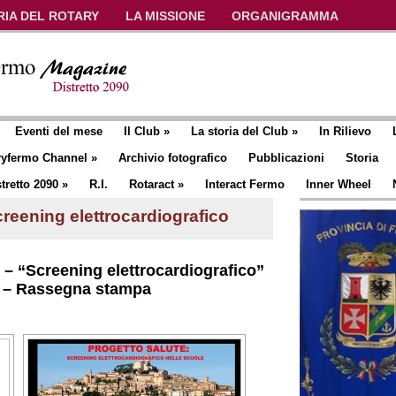
RIA DEL ROTARY
LA MISSIONE
ORGANIGRAMMA
Eventi del mese
Il Club
»
La storia del Club
»
In Rilievo
ryfermo Channel
»
Archivio fotografico
Pubblicazioni
Storia
tretto 2090
»
R.I.
Rotaract
»
Interact Fermo
Inner Wheel
creening elettrocardiografico
 – “Screening elettrocardiografico”
li – Rassegna stampa