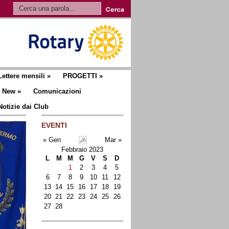
Lettere mensili
»
PROGETTI
»
New
»
Comunicazioni
Notizie dai Club
EVENTI
« Gen
Mar »
Febbraio 2023
L
M
M
G
V
S
D
1
2
3
4
5
6
7
8
9
10
11
12
13
14
15
16
17
18
19
20
21
22
23
24
25
26
27
28