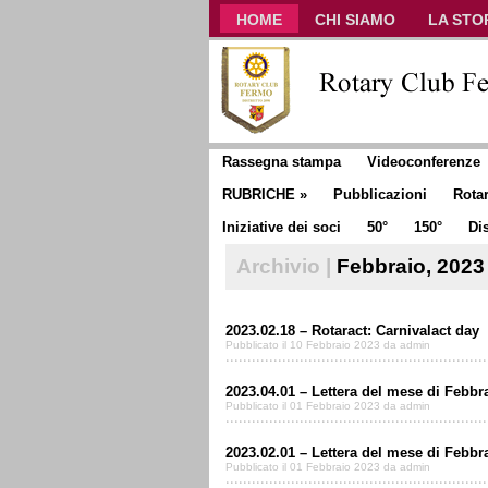
HOME
CHI SIAMO
LA STO
CLUB COMMUNICATOR
Rassegna stampa
Videoconferenze
RUBRICHE
»
Pubblicazioni
Rota
Iniziative dei soci
50°
150°
Dis
Archivio |
Febbraio, 2023
2023.02.18 – Rotaract: Carnivalact day
Pubblicato il 10 Febbraio 2023 da admin
2023.04.01 – Lettera del mese di Febbra
Pubblicato il 01 Febbraio 2023 da admin
2023.02.01 – Lettera del mese di Febbra
Pubblicato il 01 Febbraio 2023 da admin