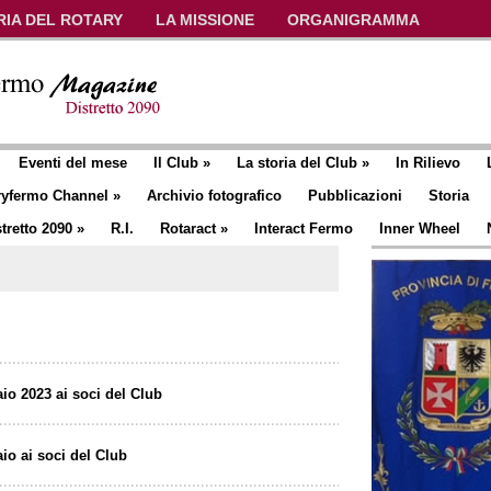
RIA DEL ROTARY
LA MISSIONE
ORGANIGRAMMA
Eventi del mese
Il Club
»
La storia del Club
»
In Rilievo
ryfermo Channel
»
Archivio fotografico
Pubblicazioni
Storia
tretto 2090
»
R.I.
Rotaract
»
Interact Fermo
Inner Wheel
io 2023 ai soci del Club
io ai soci del Club