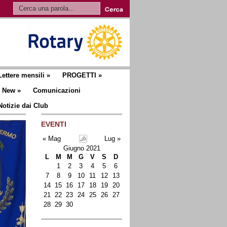
Lettere mensili
»
PROGETTI
»
New
»
Comunicazioni
Notizie dai Club
EVENTI
« Mag
Lug »
Giugno 2021
L
M
M
G
V
S
D
1
2
3
4
5
6
7
8
9
10
11
12
13
14
15
16
17
18
19
20
21
22
23
24
25
26
27
28
29
30