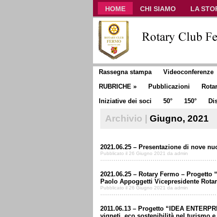
HOME
CHI SIAMO
LA STO
CLUB COMMUNICATOR
Rassegna stampa
Videoconferenze
RUBRICHE
»
Pubblicazioni
Rota
Iniziative dei soci
50°
150°
Dis
Archivio |
Giugno, 2021
2021.06.25 – Presentazione di nove nu
Pubblicato il 26 Giugno 2021 da admin
2021.06.25 – Rotary Fermo – Progetto “
Paolo Appoggetti Vicepresidente Rota
Pubblicato il 26 Giugno 2021 da admin
2011.06.13 – Progetto “IDEA ENTERPRIS
vigneti, eco sostenibilità nel turismo e 