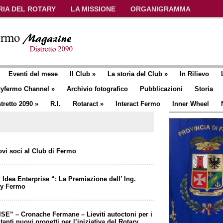
RIA DEL ROTARY
LA MISSIONE
ORGANIGRAMMA
Eventi del mese
Il Club
»
La storia del Club
»
In Rilievo
ryfermo Channel
»
Archivio fotografico
Pubblicazioni
Storia
tretto 2090
»
R.I.
Rotaract
»
Interact Fermo
Inner Wheel
ovi soci al Club di Fermo
 Idea Enterprise “: La Premiazione dell’ Ing.
ry Fermo
E” – Cronache Fermane – Lieviti autoctoni per i
tanti nuovi progetti per l’iniziativa del Rotary