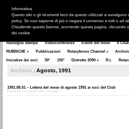
HOME
CHI SIAMO
LA STORIA DEL ROTARY
LA M
Informativa
CLUB COMMUNICATOR
Questo sito o gli strumenti terzi da questo utilizzati si avvalgono d
policy. Se vuoi saperne di più o negare il consenso a tutti o ad a
Chiudendo questo banner, scorrendo questa pagina, cliccando su 
dei cookie.
Rassegna stampa
Videoconferenze
Eventi del mese
Il Club
RUBRICHE
»
Pubblicazioni
Rotaryfermo Channel
»
Archivi
Iniziative dei soci
50°
150°
Distretto 2090
»
R.I.
Rotar
Archivio |
Agosto, 1991
1991.08.01 – Lettera del mese di agosto 1991 ai soci del Club
Pubblicato il 01 Agosto 1991 da admin