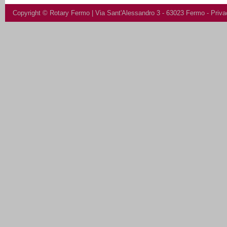
Copyright ©
Rotary Fermo
| Via Sant'Alessandro 3 - 63023 Fermo -
Priva