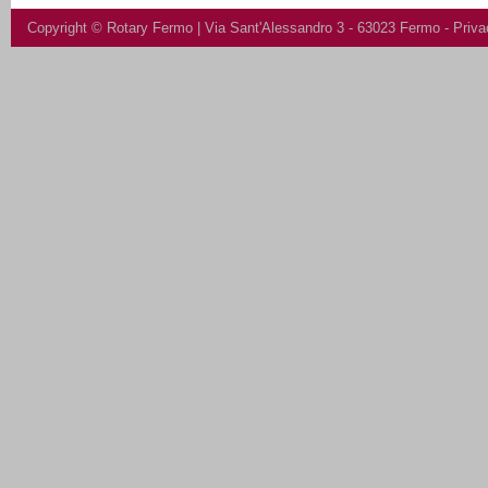
Copyright ©
Rotary Fermo
| Via Sant'Alessandro 3 - 63023 Fermo -
Priva