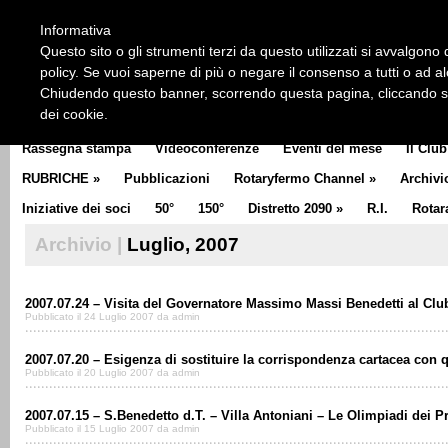
HOME
CHI SIAMO
LA STORIA DEL ROTARY
LA M
Informativa
CLUB COMMUNICATOR
Questo sito o gli strumenti terzi da questo utilizzati si avvalgono d
policy. Se vuoi saperne di più o negare il consenso a tutti o ad a
Chiudendo questo banner, scorrendo questa pagina, cliccando su 
dei cookie.
Rassegna stampa
Videoconferenze
Eventi del mese
Il Club
RUBRICHE
»
Pubblicazioni
Rotaryfermo Channel
»
Archivi
Iniziative dei soci
50°
150°
Distretto 2090
»
R.I.
Rotar
Archivio |
Luglio, 2007
2007.07.24 – Visita del Governatore Massimo Massi Benedetti al Clu
Pubblicato il 24 Luglio 2007 da admin
2007.07.20 – Esigenza di sostituire la corrispondenza cartacea con q
Pubblicato il 20 Luglio 2007 da admin
2007.07.15 – S.Benedetto d.T. – Villa Antoniani – Le Olimpiadi dei P
Pubblicato il 15 Luglio 2007 da admin