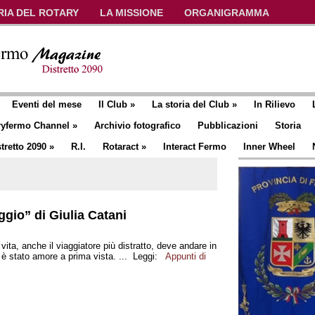
RIA DEL ROTARY
LA MISSIONE
ORGANIGRAMMA
Eventi del mese
Il Club
»
La storia del Club
»
In Rilievo
ryfermo Channel
»
Archivio fotografico
Pubblicazioni
Storia
tretto 2090
»
R.I.
Rotaract
»
Interact Fermo
Inner Wheel
ggio” di Giulia Catani
ita, anche il viaggiatore più distratto, deve andare in
 è stato amore a prima vista. ... Leggi:
Appunti di