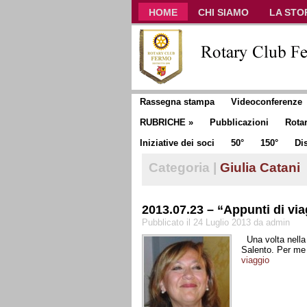
HOME
CHI SIAMO
LA STO
CLUB COMMUNICATOR
Rassegna stampa
Videoconferenze
RUBRICHE
»
Pubblicazioni
Rota
Iniziative dei soci
50°
150°
Dis
Categoria |
Giulia Catani
2013.07.23 – “Appunti di via
Pubblicato il 24 Luglio 2013 da admin
Una volta nella v
Salento. Per me
viaggio