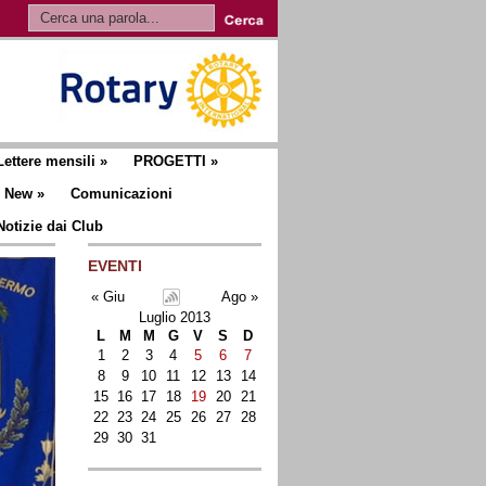
Lettere mensili
»
PROGETTI
»
New
»
Comunicazioni
Notizie dai Club
EVENTI
« Giu
Ago »
Luglio 2013
L
M
M
G
V
S
D
1
2
3
4
5
6
7
8
9
10
11
12
13
14
15
16
17
18
19
20
21
22
23
24
25
26
27
28
29
30
31