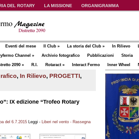
RIA DEL ROTARY
LA MISSIONE
ORGANIGRAMMA
Eventi del mese
Il Club
»
La storia del Club
»
In Rilievo
ryfermo Channel
»
Archivio fotografico
Pubblicazioni
Storia
tretto 2090
»
R.I.
Rotaract
»
Interact Fermo
Inner Wheel
rafico
,
In Rilievo
,
PROGETTI
,
to”: IX edizione “Trofeo Rotary
pa del 6.7.2015
Leggi -
Liberi nel vento - Rassegna