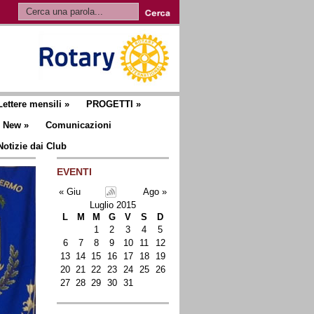
Lettere mensili
»
PROGETTI
»
New
»
Comunicazioni
Notizie dai Club
EVENTI
« Giu
Ago »
Luglio 2015
L
M
M
G
V
S
D
1
2
3
4
5
6
7
8
9
10
11
12
13
14
15
16
17
18
19
20
21
22
23
24
25
26
27
28
29
30
31