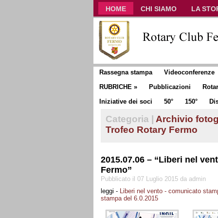
HOME
CHI SIAMO
LA STO
CLUB COMMUNICATOR
Rassegna stampa
Videoconferenze
RUBRICHE
»
Pubblicazioni
Rota
Iniziative dei soci
50°
150°
Dis
Categoria |
Archivio fotog
Trofeo Rotary Fermo
2015.07.06 – “Liberi nel ven
Fermo”
Pubblicato il 07 Luglio 2015 da admin
leggi -
Liberi nel vento - comunicato stam
stampa del 6.0.2015