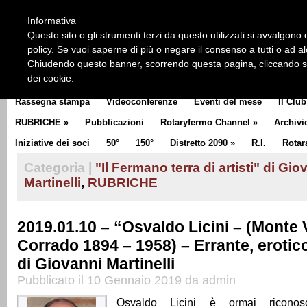
HOME
CHI SIAMO
LA STORIA DEL ROTARY
LA M
Informativa
CLUB COMMUNICATOR
Questo sito o gli strumenti terzi da questo utilizzati si avvalgono d
policy. Se vuoi saperne di più o negare il consenso a tutti o ad a
Chiudendo questo banner, scorrendo questa pagina, cliccando su 
dei cookie.
Rassegna stampa
Videoconferenze
Eventi del mese
Il Club
RUBRICHE
»
Pubblicazioni
Rotaryfermo Channel
»
Archivi
Iniziative dei soci
50°
150°
Distretto 2090
»
R.I.
Rotar
Categoria |
"Il Fermano terra di artisti" di Gio
Martinelli
,
RUBRICHE
2019.01.10 – “Osvaldo Licini – (Monte
Corrado 1894 – 1958) – Errante, erotico
di Giovanni Martinelli
Pubblicato il 10 Gennaio 2019 da admin
Osvaldo Licini è ormai ricono