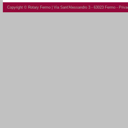
Copyright ©
Rotary Fermo
| Via Sant'Alessandro 3 - 63023 Fermo -
Priva