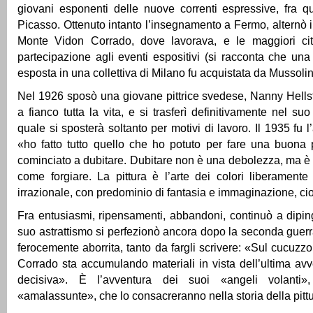
giovani esponenti delle nuove correnti espressive, fra q
Picasso. Ottenuto intanto l’insegnamento a Fermo, alternò i
Monte Vidon Corrado, dove lavorava, e le maggiori cit
partecipazione agli eventi espositivi (si racconta che un
esposta in una collettiva di Milano fu acquistata da Mussolin
Nel 1926 sposò una giovane pittrice svedese, Nanny Hellst
a fianco tutta la vita, e si trasferì definitivamente nel s
quale si sposterà soltanto per motivi di lavoro. Il 1935 fu l
«ho fatto tutto quello che ho potuto per fare una buona 
cominciato a dubitare. Dubitare non è una debolezza, ma è u
come forgiare. La pittura è l’arte dei colori liberamente 
irrazionale, con predominio di fantasia e immaginazione, ci
Fra entusiasmi, ripensamenti, abbandoni, continuò a diping
suo astrattismo si perfezionò ancora dopo la seconda guerr
ferocemente aborrita, tanto da fargli scrivere: «Sul cucuzz
Corrado sta accumulando materiali in vista dell’ultima avve
decisiva». È l’avventura dei suoi «angeli volanti»,
«amalassunte», che lo consacreranno nella storia della pitt