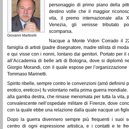
personaggio di primo piano della pitt
destino volle che il maggior riconos
vita, il premo internazionale alla 
Venezia, gli venisse tributato p
scomparsa.
Giovanni Martinelli
Nacque a Monte Vidon Corrado il 
famiglia di artisti (padre disegnatore, madre stilista di moda,
e qui visse con i nonni, lontano dai genitori. Portato per il d
all’Accademia di belle arti di Bologna, dove si diplomò 
Giorgio Morandi, con il quale espose per l’organizzazione f
Tommaso Marinetti.
Spirito ribelle, sempre contro le convenzioni (amò definirsi p
erotico, eretico») fu volontario nella prima guerra mondiale
alla gamba destra, che rimase menomata per tutta la vita, 
convalescente nell’ospedale militare di Firenze, dove con
con la quale ebbe una relazione dalla quale nacque un figli
Dopo la guerra divennero sempre più frequenti i suoi so
centro di ogni espressione artistica, e i contatti e le fr