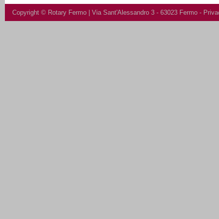
Copyright ©
Rotary Fermo
| Via Sant'Alessandro 3 - 63023 Fermo -
Priva