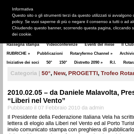
HOME
CHI SIAMO
LA STORIA DEL ROTARY
LA M
Informativa
CLUB COMMUNICATOR
Questo sito o gli strumenti terzi da questo utilizzati si avvalgono d
policy. Se vuoi saperne di più o negare il consenso a tutti o ad a
Chiudendo questo banner, scorrendo questa pagina, cliccando su 
dei cookie.
Rassegna stampa
Videoconferenze
Eventi del mese
Il Club
RUBRICHE
»
Pubblicazioni
Rotaryfermo Channel
»
Archivi
Iniziative dei soci
50°
150°
Distretto 2090
»
R.I.
Rotar
Categoria |
50°
,
New
,
PROGETTI
,
Trofeo Rota
2010.02.05 – da Daniele Malavolta, Pre
“Liberi nel Vento”
Pubblicato il 07 Febbraio 2010 da admin
Il Presidente della Federazione Italiana Vela ha scritt
lettera di elogio alla Liberi nel Vento ed al Porto Turi
invio comunicato stampa con preghiera di pubblicarlo,