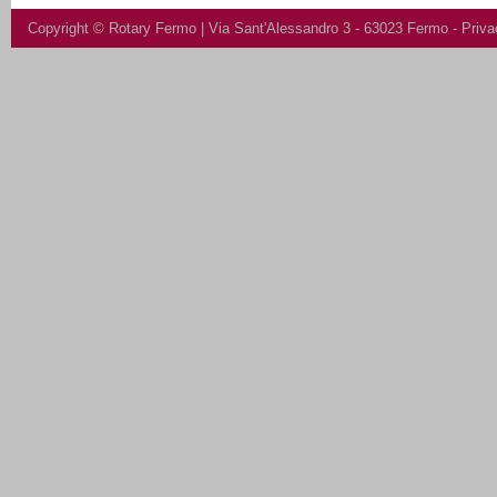
Copyright ©
Rotary Fermo
| Via Sant'Alessandro 3 - 63023 Fermo -
Priva