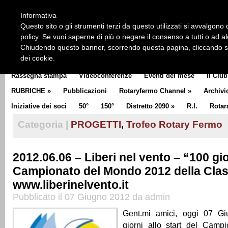
HOME
CHI SIAMO
LA STORIA DEL ROTARY
LA M
Informativa
CLUB COMMUNICATOR
Questo sito o gli strumenti terzi da questo utilizzati si avvalgono d
policy. Se vuoi saperne di più o negare il consenso a tutti o ad a
Chiudendo questo banner, scorrendo questa pagina, cliccando su 
dei cookie.
Rassegna stampa
Videoconferenze
Eventi del mese
Il Club
RUBRICHE
»
Pubblicazioni
Rotaryfermo Channel
»
Archivi
Iniziative dei soci
50°
150°
Distretto 2090
»
R.I.
Rotar
Categoria |
PROGETTI
,
Trofeo Rotary Fermo
2012.06.06 – Liberi nel vento – “100 gio
Campionato del Mondo 2012 della Clas
www.liberinelvento.it
Pubblicato il 07 Giugno 2012 da admin
Gent.mi amici, oggi 07 Gi
giorni allo start del Camp