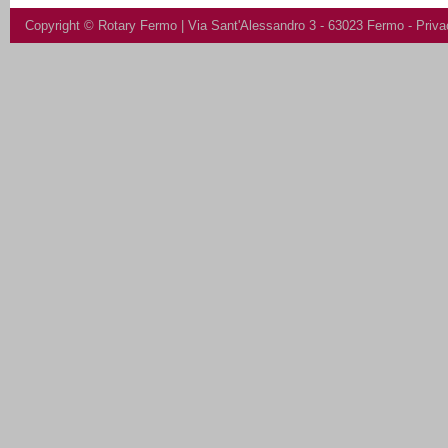
Copyright ©
Rotary Fermo
| Via Sant'Alessandro 3 - 63023 Fermo -
Priva