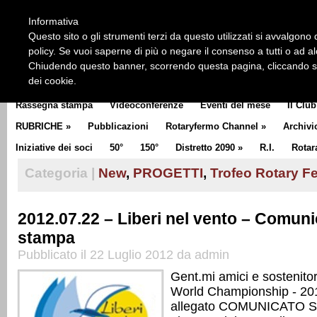
HOME
CHI SIAMO
LA STORIA DEL ROTARY
LA M
Informativa
CLUB COMMUNICATOR
Questo sito o gli strumenti terzi da questo utilizzati si avvalgono d
policy. Se vuoi saperne di più o negare il consenso a tutti o ad a
Chiudendo questo banner, scorrendo questa pagina, cliccando su 
dei cookie.
Rassegna stampa
Videoconferenze
Eventi del mese
Il Club
RUBRICHE
»
Pubblicazioni
Rotaryfermo Channel
»
Archivi
Iniziative dei soci
50°
150°
Distretto 2090
»
R.I.
Rotar
Categoria |
New
,
PROGETTI
,
Trofeo Rotary F
2012.07.22 – Liberi nel vento – Comun
stampa
Pubblicato il 22 Luglio 2012 da admin
Gent.mi amici e sostenitor
World Championship - 201
allegato COMUNICATO 