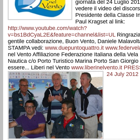
giornata del 24 Luglio 201
vedere il video del discor
Presidente della Classe I
Paul Kragset al link:
http://www.youtube.com/watch?
v=bs1BdCyaL2E&feature=channel&list=UL
Ringrazia
gentile collaborazione, Buon Vento, Daniele Malav
STAMPA vedi:
www.duepuntoquattro.it
www.federvela
nel Vento Affiliazione Federazione Italiana della Vel
Nautica c/o Porto Turistico Marina Porto San Giorgio
essere... Liberi nel Vento
www.liberinelvento.it
PRES
24 July 2012