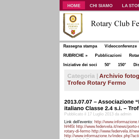
HOME
CHI SIAMO
LA STO
CLUB COMMUNICATOR
Rassegna stampa
Videoconferenze
RUBRICHE
»
Pubblicazioni
Rota
Iniziative dei soci
50°
150°
Dis
Categoria |
Archivio fotog
Trofeo Rotary Fermo
2013.07.07 – Associazione “
italiano Classe 2.4 s.i. – T
Pubblicato il 17 Luglio 2013 da admin
Link dell'evento:
http://www.informazion
hH45t
http://www.federvela.it/news/porto-s
rotary-di-fermo
http://www.federvela.it/ne
http://www.informazione.tv/index.php?