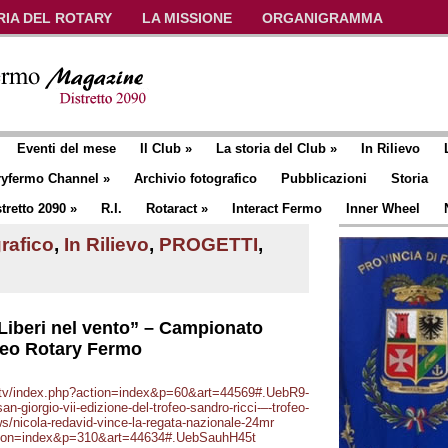
RIA DEL ROTARY
LA MISSIONE
ORGANIGRAMMA
Eventi del mese
Il Club
»
La storia del Club
»
In Rilievo
ryfermo Channel
»
Archivio fotografico
Pubblicazioni
Storia
tretto 2090
»
R.I.
Rotaract
»
Interact Fermo
Inner Wheel
rafico
,
In Rilievo
,
PROGETTI
,
Liberi nel vento” – Campionato
rofeo Rotary Fermo
e.tv/index.php?action=index&p=60&art=44569#.UebR9-
an-giorgio-vii-edizione-del-trofeo-sandro-ricci-–-trofeo-
ws/nicola-redavid-vince-la-regata-nazionale-24mr
action=index&p=310&art=44634#.UebSauhH45t