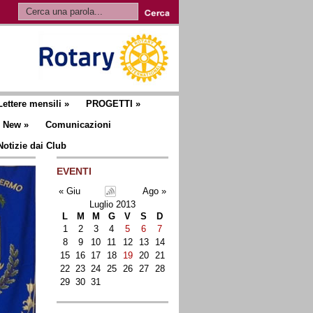
Lettere mensili
»
PROGETTI
»
New
»
Comunicazioni
Notizie dai Club
EVENTI
« Giu
Ago »
Luglio 2013
L
M
M
G
V
S
D
1
2
3
4
5
6
7
8
9
10
11
12
13
14
15
16
17
18
19
20
21
22
23
24
25
26
27
28
29
30
31