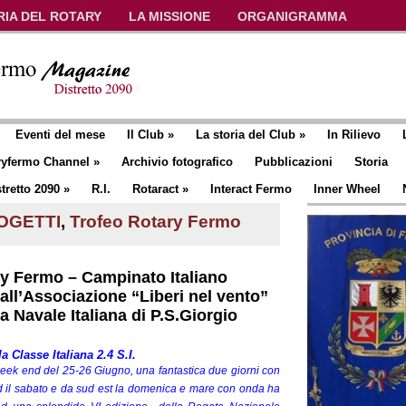
RIA DEL ROTARY
LA MISSIONE
ORGANIGRAMMA
Eventi del mese
Il Club
»
La storia del Club
»
In Rilievo
ryfermo Channel
»
Archivio fotografico
Pubblicazioni
Storia
tretto 2090
»
R.I.
Rotaract
»
Interact Fermo
Inner Wheel
OGETTI
,
Trofeo Rotary Fermo
ry Fermo – Campinato Italiano
dall’Associazione “Liberi nel vento”
a Navale Italiana di P.S.Giorgio
 Classe Italiana 2.4 S.I.
eek end del 25-26 Giugno, una fantastica due giorni con
d il sabato e da sud est la domenica e mare con onda ha