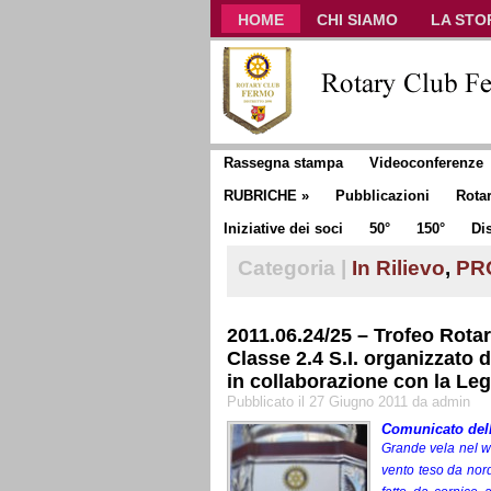
HOME
CHI SIAMO
LA STO
CLUB COMMUNICATOR
Rassegna stampa
Videoconferenze
RUBRICHE
»
Pubblicazioni
Rota
Iniziative dei soci
50°
150°
Dis
Categoria |
In Rilievo
,
PR
2011.06.24/25 – Trofeo Rota
Classe 2.4 S.I. organizzato 
in collaborazione con la Leg
Pubblicato il 27 Giugno 2011 da admin
Comunicato della
Grande vela nel w
vento teso da nor