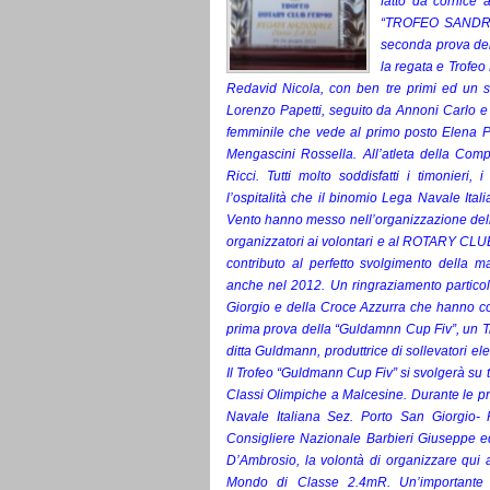
fatto da cornice
“TROFEO SANDRO
seconda prova del
la regata e Trofeo
Redavid Nicola, con ben tre primi ed un s
Lorenzo Papetti, seguito da Annoni Carlo e 
femminile che vede al primo posto Elena Po
Mengascini Rossella.
All’atleta della Com
Ricci.
Tutti molto soddisfatti i timonieri,
l’ospitalità che il binomio Lega Navale Ita
Vento hanno messo nell’organizzazione dell
organizzatori ai volontari e al ROTARY CLUB
contributo al perfetto svolgimento della m
anche nel 2012. Un ringraziamento particol
Giorgio e della Croce Azzurra che hanno coll
prima prova della “Guldamnn Cup Fiv”, un Tr
ditta Guldmann, produttrice di sollevatori elet
Il Trofeo “Guldmann Cup Fiv” si svolgerà su 
Classi Olimpiche a Malcesine.
Durante le pr
Navale Italiana Sez. Porto San Giorgio
Consigliere Nazionale Barbieri Giuseppe ed
D’Ambrosio, la volontà di organizzare qui 
Mondo di Classe 2.4mR. Un’importante 