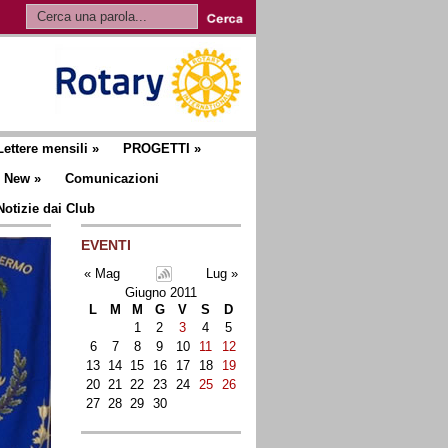
Lettere mensili
»
PROGETTI
»
New
»
Comunicazioni
Notizie dai Club
EVENTI
« Mag
Lug »
Giugno 2011
L
M
M
G
V
S
D
1
2
3
4
5
6
7
8
9
10
11
12
13
14
15
16
17
18
19
20
21
22
23
24
25
26
27
28
29
30