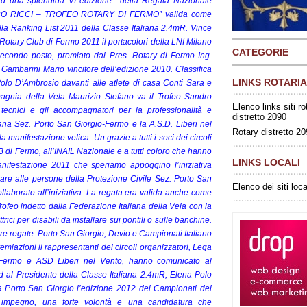
 ad una splendida VI edizione della Regata Nazionale
 RICCI – TROFEO ROTARY DI FERMO” valida come
la Ranking List 2011 della Classe Italiana 2.4mR.
Vince
 Rotary Club di Fermo 2011 il portacolori della LNI Milano
CATEGORIE
econdo posto, premiato dal Pres. Rotary di Fermo Ing.
Gambarini Mario vincitore dell’edizione 2010.
Classifica
LINKS ROTARIA
lo D’Ambrosio davanti alle atlete di casa Conti Sara e
pagnia della Vela Maurizio Stefano va il Trofeo Sandro
Elenco links siti ro
 i tecnici e gli accompagnatori per la professionalità e
distretto 2090
liana Sez. Porto San Giorgio-Fermo e la A.S.D. Liberi nel
Rotary distretto 2
a manifestazione velica.
Un grazie a tutti i soci dei circoli
 di Fermo, all’INAIL Nazionale e a tutti coloro che hanno
LINKS LOCALI
anifestazione 2011 che speriamo appoggino l’iniziativa
are alle persone della Protezione Civile Sez. Porto San
Elenco dei siti loca
aborato all’iniziativa.
La regata era valida anche come
ofeo indetto dalla Federazione Italiana della Vela con la
trici per disabili da installare sui pontili o sulle banchine.
tre regate: Porto San Giorgio, Devio e Campionati Italiano
emiazioni il rappresentanti dei circoli organizzatori, Lega
- Fermo e ASD Liberi nel Vento, hanno comunicato al
 al Presidente della Classe Italiana 2.4mR, Elena Polo
a Porto San Giorgio l’edizione 2012 dei Campionati del
impegno, una forte volontà e una candidatura che