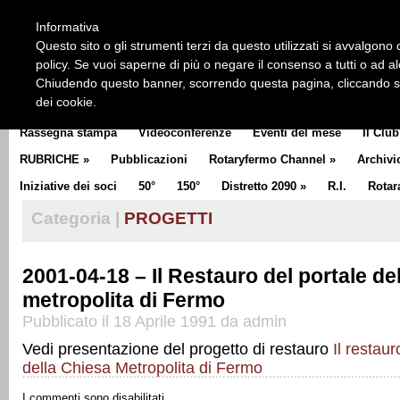
HOME
CHI SIAMO
LA STORIA DEL ROTARY
LA M
Informativa
CLUB COMMUNICATOR
Questo sito o gli strumenti terzi da questo utilizzati si avvalgono d
policy. Se vuoi saperne di più o negare il consenso a tutti o ad a
Chiudendo questo banner, scorrendo questa pagina, cliccando su 
dei cookie.
Rassegna stampa
Videoconferenze
Eventi del mese
Il Club
RUBRICHE
»
Pubblicazioni
Rotaryfermo Channel
»
Archivi
Iniziative dei soci
50°
150°
Distretto 2090
»
R.I.
Rotar
Categoria |
PROGETTI
2001-04-18 – Il Restauro del portale de
metropolita di Fermo
Pubblicato il 18 Aprile 1991 da admin
Vedi presentazione del progetto di restauro
Il restaur
della Chiesa Metropolita di Fermo
I commenti sono disabilitati.