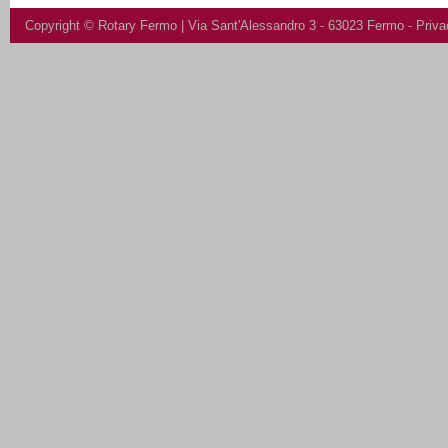
Copyright ©
Rotary Fermo
| Via Sant'Alessandro 3 - 63023 Fermo -
Priva