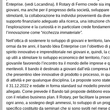
Enteprise. (vedi Locandina). Il Rotary di Fermo crede sia imp
giovani, ma anche per il progresso della società, sviluppare 
stimolanti, la collaborazione tra individui provenienti da dive
supporto finanziario adeguato alla ricerca, una istruzione c
l'esplorazione e la curiosità e in particolare crede fondame
l’innovazione come “
ricchezza immateriale”.
Nell’ottica di sostenere lo sviluppo di giovani e territorio, la
ormai da tre anni, il bando Idea Enterprise con l’obiettivo d
spirito innovativo e imprenditoriale nei giovani e, quindi, la 
up utili a stimolare lo sviluppo economico del territorio, l’o
giovanile favorendo l’incontro tra il mondo delle imprese e q
meritevoli. Il bando è destinato a giovani dall’età compresa t
che presentino idee innovative di prodotto o processo, in qu
di attività e per qualunque disciplina. Le proposte sono stat
il 31.12.2022 e redatte in forma standard sul modello previs
allegato. Come prevede il Bando tali proposte debbono ess
con il relativo business plan. Il Rotary, per facilitare la pre
ogni anno, a sostegno degli ammessi, lo sviluppo di un pr
specifico costituito da seminari che si sono svolti nel mese 