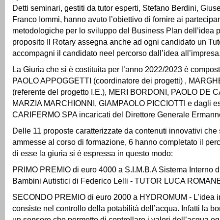
Detti seminari, gestiti da tutor esperti, Stefano Berdini, Gi
Franco Iommi, hanno avuto l’obiettivo di fornire ai partecipan
metodologiche per lo sviluppo del Business Plan dell’idea pr
proposito Il Rotary assegna anche ad ogni candidato un Tut
accompagni il candidato neel percorso dall’idea all’impresa
La Giuria che si è costituita per l’anno 2022/2023 è composta
PAOLO APPOGGETTI (coordinatore dei progetti) , MAR
(referente del progetto I.E.), MERI BORDONI, PAOLO DE
MARZIA MARCHIONNI, GIAMPAOLO PICCIOTTI e dagli espe
CARIFERMO SPA incaricati del Direttore Generale Ermanno
Delle 11 proposte caratterizzate da contenuti innovativi che
ammesse al corso di formazione, 6 hanno completato il perc
di esse la giuria si è espressa in questo modo:
PRIMO PREMIO di euro 4000 a S.I.M.B.A Sistema Interno di
Bambini Autistici di Federico Lelli - TUTOR LUCA ROMAN
SECONDO PREMIO di euro 2000 a HYDROMUM - L’idea in
consiste nel controllo della potabilità dell’acqua. Infatti la b
un sensore che permette di controllare i valori dell’acqua og