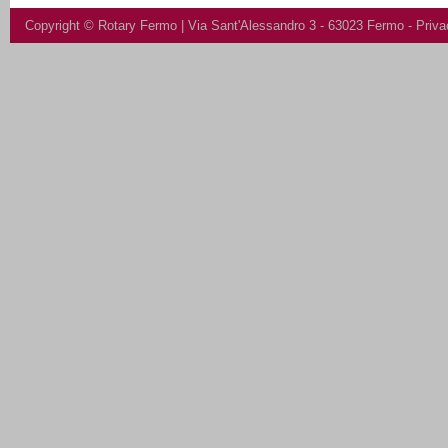
Copyright ©
Rotary Fermo
| Via Sant'Alessandro 3 - 63023 Fermo -
Priva