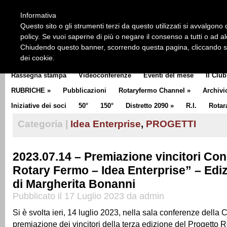
HOME
CHI SIAMO
LA STORIA DEL ROTARY
LA M
Informativa
CLUB COMMUNICATOR
Questo sito o gli strumenti terzi da questo utilizzati si avvalgono d
policy. Se vuoi saperne di più o negare il consenso a tutti o ad a
Chiudendo questo banner, scorrendo questa pagina, cliccando su 
dei cookie.
Rassegna stampa
Videoconferenze
Eventi del mese
Il Club
RUBRICHE
»
Pubblicazioni
Rotaryfermo Channel
»
Archivi
Iniziative dei soci
50°
150°
Distretto 2090
»
R.I.
Rotar
Categoria |
Idea Enterprise
,
PROGETTI
2023.07.14 – Premiazione vincitori Co
Rotary Fermo – Idea Enterprise” – Edi
di Margherita Bonanni
Pubblicato il 17 Luglio 2023 da admin
Si è svolta ieri, 14 luglio 2023, nella sala conferenze della C
premiazione dei vincitori della terza edizione del Progetto R