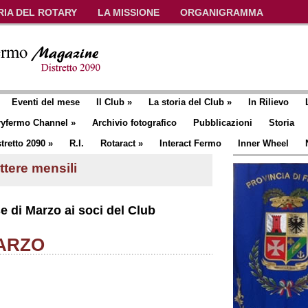
RIA DEL ROTARY
LA MISSIONE
ORGANIGRAMMA
Eventi del mese
Il Club
»
La storia del Club
»
In Rilievo
ryfermo Channel
»
Archivio fotografico
Pubblicazioni
Storia
tretto 2090
»
R.I.
Rotaract
»
Interact Fermo
Inner Wheel
ttere mensili
e di Marzo ai soci del Club
MARZO