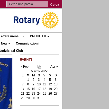
Lettere mensili
»
PROGETTI
»
New
»
Comunicazioni
Notizie dai Club
EVENTI
« Feb
Apr »
Marzo 2022
L
M
M
G
V
S
D
1
2
3
4
5
6
7
8
9
10
11
12
13
14
15
16
17
18
19
20
21
22
23
24
25
26
27
28
29
30
31