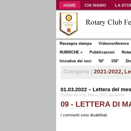
HOME
CHI SIAMO
LA STO
CLUB COMMUNICATOR
Rassegna stampa
Videoconferenze
RUBRICHE
»
Pubblicazioni
Rota
Iniziative dei soci
50°
150°
Dis
Categoria |
2021-2022
,
Le
01.03.2022 – Lettera del mes
Pubblicato il 01 Marzo 2022 da admin
09 - LETTERA DI 
I commenti sono disabilitati.