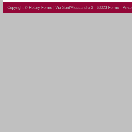
Copyright ©
Rotary Fermo
| Via Sant'Alessandro 3 - 63023 Fermo -
Priva