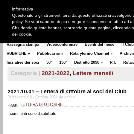
HOME
CHI SIAMO
LA STORIA DEL ROTARY
LA M
Informativa
CLUB COMMUNICATOR
Questo sito o gli strumenti terzi da questo utilizzati si avvalgono d
policy. Se vuoi saperne di più o negare il consenso a tutti o ad a
Chiudendo questo banner, scorrendo questa pagina, cliccando su 
dei cookie.
Rassegna stampa
Videoconferenze
Eventi del mese
Il Club
RUBRICHE
»
Pubblicazioni
Rotaryfermo Channel
»
Archivi
Iniziative dei soci
50°
150°
Distretto 2090
»
R.I.
Rotar
Categoria |
2021-2022
,
Lettere mensili
2021.10.01 – Lettera di Ottobre ai soci del Club
Pubblicato il 01 Ottobre 2021 da admin
Leggi -
LETTERA DI OTTOBRE
I commenti sono disabilitati.