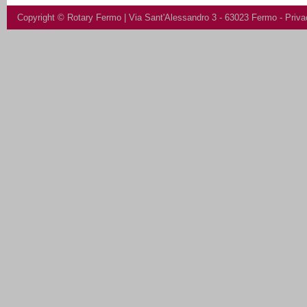
Copyright ©
Rotary Fermo
| Via Sant'Alessandro 3 - 63023 Fermo -
Priva