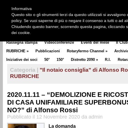
HOME
CHI SIAMO
LA STORIA DEL ROTARY
LA M
Informativa
CLUB COMMUNICATOR
Questo sito o gli strumenti terzi da questo utilizzati si avvalgono d
policy. Se vuoi saperne di più o negare il consenso a tutti o ad a
Chiudendo questo banner, scorrendo questa pagina, cliccando su 
dei cookie.
Rassegna stampa
Videoconferenze
Eventi del mese
Il Club
RUBRICHE
»
Pubblicazioni
Rotaryfermo Channel
»
Archivi
Iniziative dei soci
50°
150°
Distretto 2090
»
R.I.
Rotar
Categoria |
"Il notaio consiglia" di Alfonso R
RUBRICHE
2020.11.11 – “DEMOLIZIONE E RICO
DI CASA UNIFAMILIARE SUPERBONUS
NO?” di Alfonso Rossi
Pubblicato il 12 Novembre 2020 da admin
La domanda