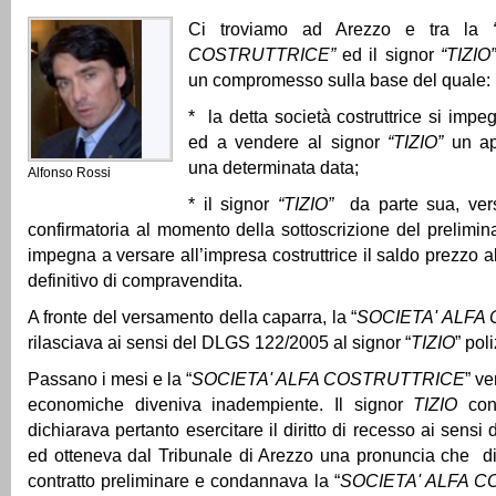
Ci troviamo ad Arezzo e tra la
COSTRUTTRICE”
ed il signor
“TIZIO”
un compromesso sulla base del quale:
* la detta società costruttrice si impe
ed a vendere al signor
“TIZIO”
un ap
una determinata data;
Alfonso Rossi
* il signor
“TIZIO”
da parte sua, ver
confirmatoria al momento della sottoscrizione del prelimina
impegna a versare all’impresa costruttrice il saldo prezzo all
definitivo di compravendita.
A fronte del versamento della caparra, la “
SOCIETA' ALFA
rilasciava ai sensi del DLGS 122/2005 al signor “
TIZIO
” pol
Passano i mesi e la “
SOCIETA' ALFA COSTRUTTRICE
” ve
economiche diveniva inadempiente. Il signor
TIZIO
con 
dichiarava pertanto esercitare il diritto di recesso ai sensi 
ed otteneva dal Tribunale di Arezzo una pronuncia che dic
contratto preliminare e condannava la “
SOCIETA' ALFA 