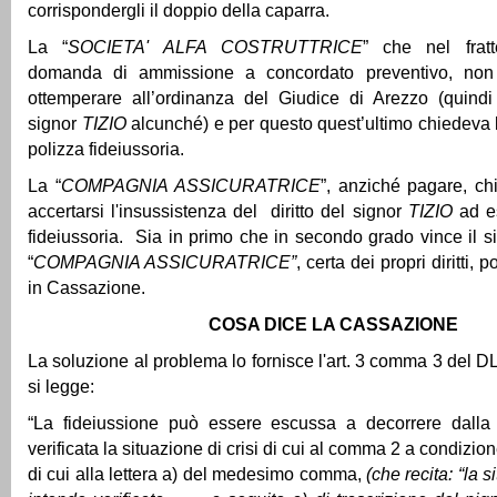
corrispondergli il doppio della caparra.
La “
SOCIETA' ALFA COSTRUTTRICE
” che nel frat
domanda di ammissione a concordato preventivo, non
ottemperare all’ordinanza del Giudice di Arezzo (quindi 
signor
TIZIO
alcunché) e per questo quest’ultimo chiedeva 
polizza fideiussoria.
La “
COMPAGNIA ASSICURATRICE
”, anziché pagare, ch
accertarsi l'insussistenza del diritto del signor
TIZIO
ad es
fideiussoria. Sia in primo che in secondo grado vince il 
“
COMPAGNIA ASSICURATRICE”
, certa dei propri diritti, 
in Cassazione.
COSA DICE LA CASSAZIONE
La soluzione al problema lo fornisce l'art. 3 comma 3 del
si legge:
“La fideiussione può essere escussa a decorrere dalla 
verificata la situazione di crisi di cui al comma 2 a condizion
di cui alla lettera a) del medesimo comma,
(che recita: “l
a si