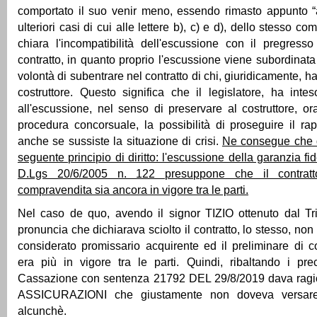
comportato il suo venir meno, essendo rimasto appunto “a
ulteriori casi di cui alle lettere b), c) e d), dello stesso c
chiara l'incompatibilità dell'escussione con il pregress
contratto, in quanto proprio l'escussione viene subordinat
volontà di subentrare nel contratto di chi, giuridicamente, ha
costruttore. Questo significa che il legislatore, ha inte
all'escussione, nel senso di preservare al costruttore, 
procedura concorsuale, la possibilità di proseguire il rap
anche se sussiste la situazione di crisi.
Ne consegue che d
seguente principio di diritto: l'escussione della garanzia fid
D.Lgs 20/6/2005 n. 122 presuppone che il contratt
compravendita sia ancora in vigore tra le parti.
Nel caso de quo, avendo il signor TIZIO ottenuto dal Tr
pronuncia che dichiarava sciolto il contratto, lo stesso, no
considerato promissario acquirente ed il preliminare di 
era più in vigore tra le parti. Quindi, ribaltando i pre
Cassazione con sentenza 21792 DEL 29/8/2019 dava rag
ASSICURAZIONI che giustamente non doveva versare 
alcunchè.