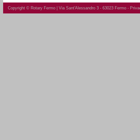
Copyright ©
Rotary Fermo
| Via Sant'Alessandro 3 - 63023 Fermo -
Priva