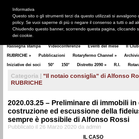
HOME
CHI SIAMO
LA STORIA DEL ROTARY
LA M
Informativa
CLUB COMMUNICATOR
Questo sito o gli strumenti terzi da questo utilizzati si avvalgono d
policy. Se vuoi saperne di più o negare il consenso a tutti o ad a
Chiudendo questo banner, scorrendo questa pagina, cliccando su 
dei cookie.
Rassegna stampa
Videoconferenze
Eventi del mese
Il Club
RUBRICHE
»
Pubblicazioni
Rotaryfermo Channel
»
Archivi
Iniziative dei soci
50°
150°
Distretto 2090
»
R.I.
Rotar
Categoria |
"Il notaio consiglia" di Alfonso R
RUBRICHE
2020.03.25 – Preliminare di immobili in
costruzione ed escussione della fidei
sempre è possibile di Alfonso Rossi
Pubblicato il 26 Marzo 2020 da admin
IL CASO