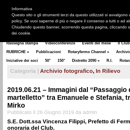
HOME
CHI SIAMO
LA STORIA DEL ROTARY
LA M
Informativa
CLUB COMMUNICATOR
Questo sito o gli strumenti terzi da questo utilizzati si avvalgono d
policy. Se vuoi saperne di più o negare il consenso a tutti o ad a
Chiudendo questo banner, scorrendo questa pagina, cliccando su 
dei cookie.
Rassegna stampa
Videoconferenze
Eventi del mese
Il Club
RUBRICHE
»
Pubblicazioni
Rotaryfermo Channel
»
Archivi
Iniziative dei soci
50°
150°
Distretto 2090
»
R.I.
Rotar
Categoria |
Archivio fotografico
,
In Rilievo
2019.06.21 – Immagini dal “Passaggio 
martelletto” tra Emanuele e Stefania, t
Mirko
Pubblicato il 26 Giugno 2019 da admin
S.E. Dott.ssa Vincenza Filippi, Prefetto di Fer
onoraria del Club.