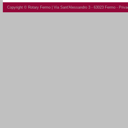
Copyright ©
Rotary Fermo
| Via Sant'Alessandro 3 - 63023 Fermo -
Priva