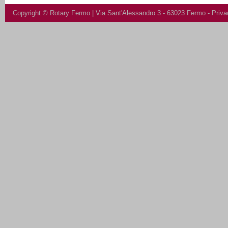
Copyright ©
Rotary Fermo
| Via Sant'Alessandro 3 - 63023 Fermo -
Priva