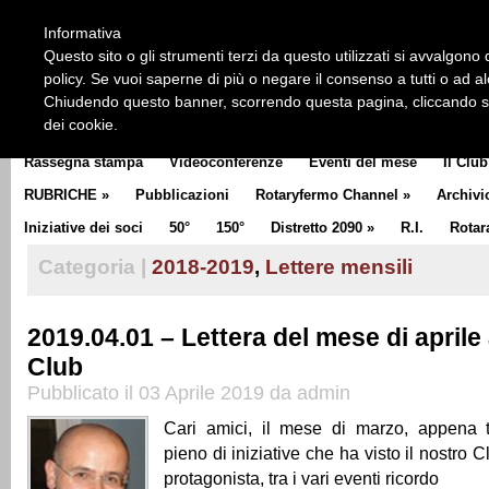
HOME
CHI SIAMO
LA STORIA DEL ROTARY
LA M
Informativa
CLUB COMMUNICATOR
Questo sito o gli strumenti terzi da questo utilizzati si avvalgono d
policy. Se vuoi saperne di più o negare il consenso a tutti o ad a
Chiudendo questo banner, scorrendo questa pagina, cliccando su 
dei cookie.
Rassegna stampa
Videoconferenze
Eventi del mese
Il Club
RUBRICHE
»
Pubblicazioni
Rotaryfermo Channel
»
Archivi
Iniziative dei soci
50°
150°
Distretto 2090
»
R.I.
Rotar
Categoria |
2018-2019
,
Lettere mensili
2019.04.01 – Lettera del mese di aprile 
Club
Pubblicato il 03 Aprile 2019 da admin
Cari amici, il mese di marzo, appena t
pieno di iniziative che ha visto il nostro
protagonista, tra i vari eventi ricordo