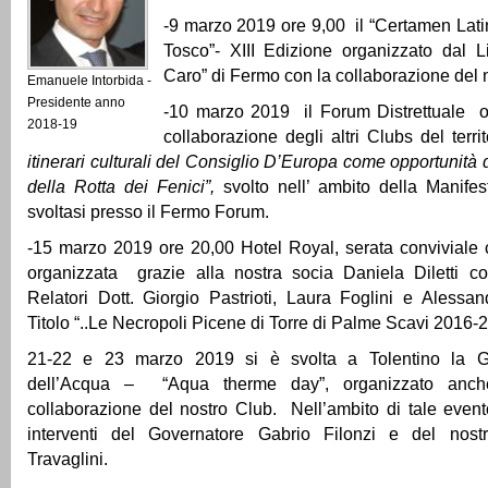
-9 marzo 2019 ore 9,00 il “Certamen Lat
Tosco”- XIII Edizione organizzato dal L
Caro” di Fermo con la collaborazione del 
Emanuele Intorbida -
Presidente anno
-10 marzo 2019 il Forum Distrettuale o
2018-19
collaborazione degli altri Clubs del territ
itinerari culturali del Consiglio D’Europa come opportunità d
della Rotta dei Fenici”,
svolto nell’ ambito della Manife
svoltasi presso il Fermo Forum.
-15 marzo 2019 ore 20,00 Hotel Royal, serata conviviale 
organizzata grazie alla nostra socia Daniela Diletti con
Relatori Dott. Giorgio Pastrioti, Laura Foglini e Alessa
Titolo “..Le Necropoli Picene di Torre di Palme Scavi 2016-
21-22 e 23 marzo 2019 si è svolta a Tolentino la G
dell’Acqua – “Aqua therme day”, organizzato anche
collaborazione del nostro Club. Nell’ambito di tale evento
interventi del Governatore Gabrio Filonzi e del nost
Travaglini.