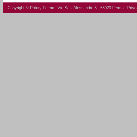
Copyright ©
Rotary Fermo
| Via Sant'Alessandro 3 - 63023 Fermo -
Priva