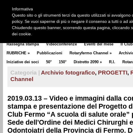
HOME
CHI SIAMO
LA STORIA DEL ROTARY
LA M
Informativa
CLUB COMMUNICATOR
Questo sito o gli strumenti terzi da questo utilizzati si avvalgono d
policy. Se vuoi saperne di più o negare il consenso a tutti o ad a
Chiudendo questo banner, scorrendo questa pagina, cliccando su 
dei cookie.
Rassegna stampa
Videoconferenze
Eventi del mese
Il Club
RUBRICHE
»
Pubblicazioni
Rotaryfermo Channel
»
Archivi
Iniziative dei soci
50°
150°
Distretto 2090
»
R.I.
Rotar
Categoria |
Archivio fotografico
,
PROGETTI
,
Channel
2019.03.13 – Video e immagini dalla c
stampa e presentazione del Progetto d
Club Fermo “A scuola di salute orale” 
Sede dell’Ordine dei Medici Chirurghi e
Odontoiatri della Provincia di Fermo. D