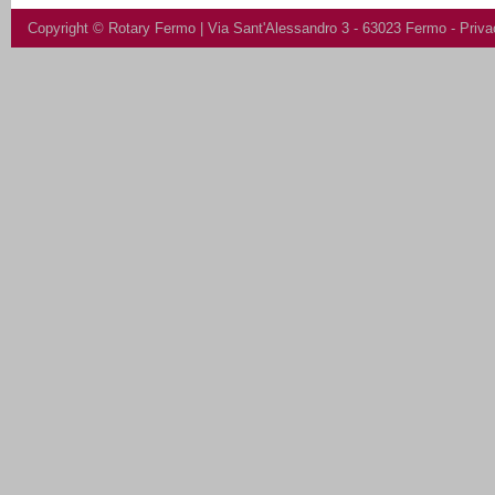
Copyright ©
Rotary Fermo
| Via Sant'Alessandro 3 - 63023 Fermo -
Priva